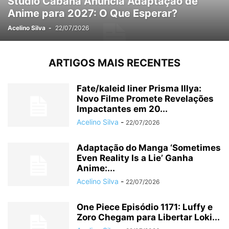
Studio Cabana Anuncia Adaptação de
Anime para 2027: O Que Esperar?
Acelino Silva
-
22/07/2026
ARTIGOS MAIS RECENTES
Fate/kaleid liner Prisma Illya:
Novo Filme Promete Revelações
Impactantes em 20...
Acelino Silva
-
22/07/2026
Adaptação do Manga ‘Sometimes
Even Reality Is a Lie’ Ganha
Anime:...
Acelino Silva
-
22/07/2026
One Piece Episódio 1171: Luffy e
Zoro Chegam para Libertar Loki...