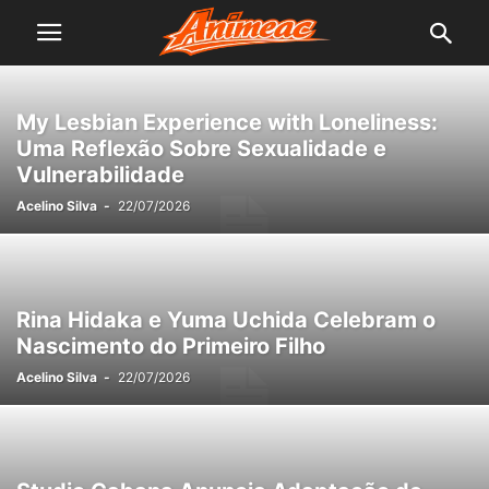
My Lesbian Experience with Loneliness:
Uma Reflexão Sobre Sexualidade e
Vulnerabilidade
Acelino Silva
-
22/07/2026
Rina Hidaka e Yuma Uchida Celebram o
Nascimento do Primeiro Filho
Acelino Silva
-
22/07/2026