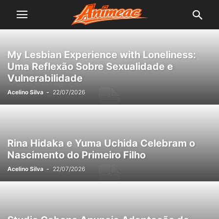
My Lesbian Experience with Loneliness:
Uma Reflexão Sobre Sexualidade e
Vulnerabilidade
Acelino Silva
-
22/07/2026
Rina Hidaka e Yuma Uchida Celebram o
Nascimento do Primeiro Filho
Acelino Silva
-
22/07/2026