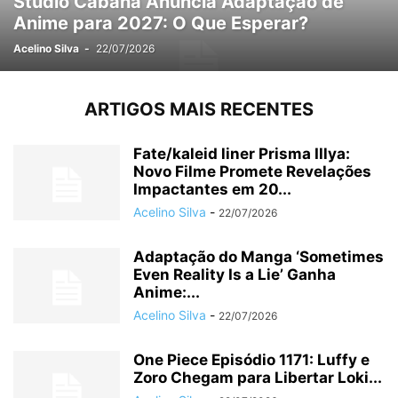
Studio Cabana Anuncia Adaptação de
Anime para 2027: O Que Esperar?
Acelino Silva
-
22/07/2026
ARTIGOS MAIS RECENTES
Fate/kaleid liner Prisma Illya:
Novo Filme Promete Revelações
Impactantes em 20...
Acelino Silva
-
22/07/2026
Adaptação do Manga ‘Sometimes
Even Reality Is a Lie’ Ganha
Anime:...
Acelino Silva
-
22/07/2026
One Piece Episódio 1171: Luffy e
Zoro Chegam para Libertar Loki...