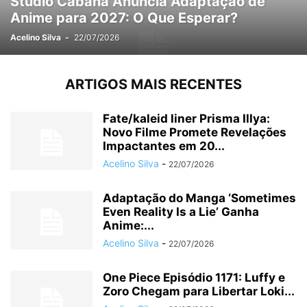
Studio Cabana Anuncia Adaptação de
Anime para 2027: O Que Esperar?
Acelino Silva
-
22/07/2026
ARTIGOS MAIS RECENTES
Fate/kaleid liner Prisma Illya:
Novo Filme Promete Revelações
Impactantes em 20...
Acelino Silva
-
22/07/2026
Adaptação do Manga ‘Sometimes
Even Reality Is a Lie’ Ganha
Anime:...
Acelino Silva
-
22/07/2026
One Piece Episódio 1171: Luffy e
Zoro Chegam para Libertar Loki...