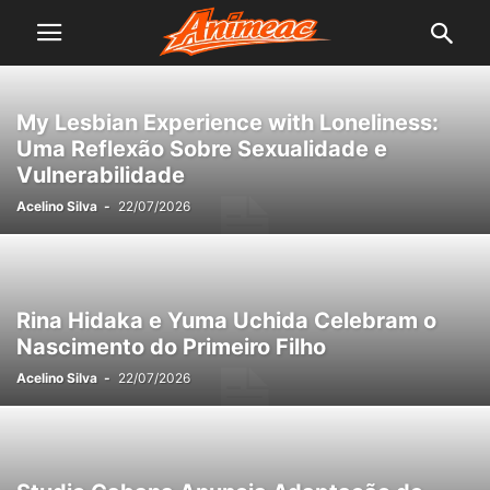
My Lesbian Experience with Loneliness:
Uma Reflexão Sobre Sexualidade e
Vulnerabilidade
Acelino Silva
-
22/07/2026
Rina Hidaka e Yuma Uchida Celebram o
Nascimento do Primeiro Filho
Acelino Silva
-
22/07/2026