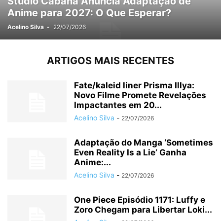
Studio Cabana Anuncia Adaptação de
Anime para 2027: O Que Esperar?
Acelino Silva
-
22/07/2026
ARTIGOS MAIS RECENTES
Fate/kaleid liner Prisma Illya:
Novo Filme Promete Revelações
Impactantes em 20...
Acelino Silva
-
22/07/2026
Adaptação do Manga ‘Sometimes
Even Reality Is a Lie’ Ganha
Anime:...
Acelino Silva
-
22/07/2026
One Piece Episódio 1171: Luffy e
Zoro Chegam para Libertar Loki...