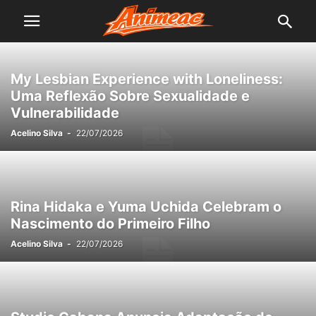
My Lesbian Experience with Loneliness:
Uma Reflexão Sobre Sexualidade e
Vulnerabilidade
Acelino Silva
-
22/07/2026
Rina Hidaka e Yuma Uchida Celebram o
Nascimento do Primeiro Filho
Acelino Silva
-
22/07/2026