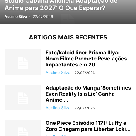
Studio Cabana Anuncia Adaptação de
Anime para 2027: O Que Esperar?
Acelino Silva
-
22/07/2026
ARTIGOS MAIS RECENTES
Fate/kaleid liner Prisma Illya:
Novo Filme Promete Revelações
Impactantes em 20...
Acelino Silva
-
22/07/2026
Adaptação do Manga ‘Sometimes
Even Reality Is a Lie’ Ganha
Anime:...
Acelino Silva
-
22/07/2026
One Piece Episódio 1171: Luffy e
Zoro Chegam para Libertar Loki...