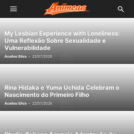
My Lesbian Experience with Loneliness:
Uma Reflexão Sobre Sexualidade e
Vulnerabilidade
Acelino Silva
-
22/07/2026
Rina Hidaka e Yuma Uchida Celebram o
Nascimento do Primeiro Filho
Acelino Silva
-
22/07/2026