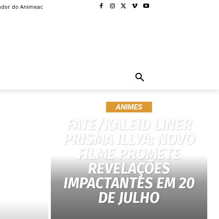
ador do Animeac
BLOG
MORE
ANIMES
FATE/KALEID LINER
PRISMA ILLYA: NOVO
FILME PROMETE
REVELAÇÕES
IMPACTANTES EM 20
DE JULHO