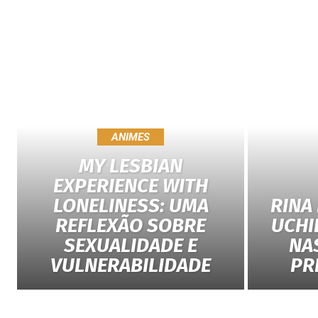
ANIMES
MY LESBIAN
EXPERIENCE WITH
LONELINESS: UMA
RINA
REFLEXÃO SOBRE
UCHI
SEXUALIDADE E
NA
VULNERABILIDADE
PR