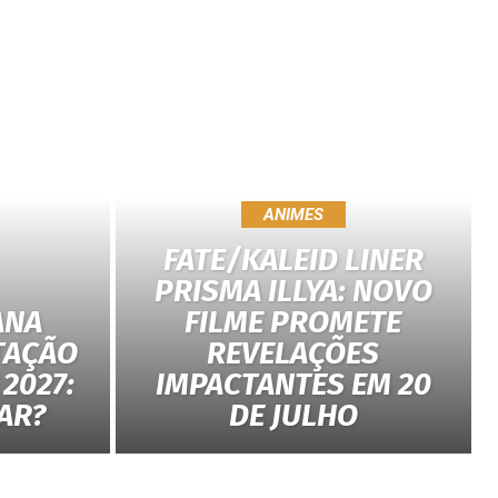
ANIMES
FATE/KALEID LINER
PRISMA ILLYA: NOVO
ANA
FILME PROMETE
TAÇÃO
REVELAÇÕES
2027:
IMPACTANTES EM 20
AR?
DE JULHO