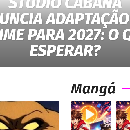
STUDIO CABANA
UNCIA ADAPTAÇÃO
IME PARA 2027: O 
ESPERAR?
Mangá