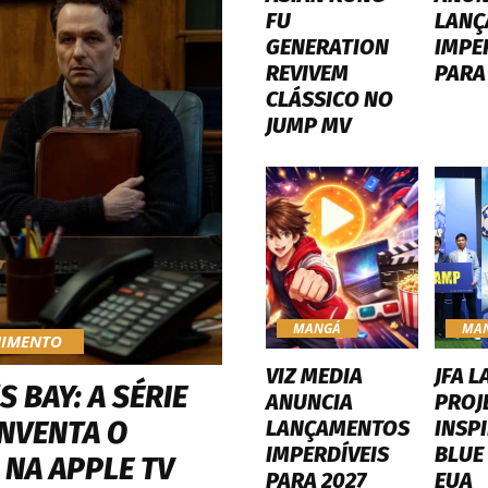
FU
LANÇ
GENERATION
IMPE
REVIVEM
PARA
CLÁSSICO NO
JUMP MV
MANGÁ
MA
NIMENTO
VIZ MEDIA
JFA L
 BAY: A SÉRIE
ANUNCIA
PROJ
LANÇAMENTOS
INSP
INVENTA O
IMPERDÍVEIS
BLUE
 NA APPLE TV
PARA 2027
EUA