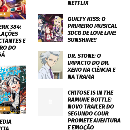
NETFLIX
NGÁ
GUILTY KISS: O
PRIMEIRO MUSICAL
ERK 384:
3DCG DE LOVE LIVE!
LAÇÕES
SUNSHINE!!
CTANTES E
RO DO
GÁ
DR. STONE: O
IMPACTO DO DR.
XENO NA CIÊNCIA E
NA TRAMA
CHITOSE IS IN THE
RAMUNE BOTTLE:
NOVO TRAILER DO
NGÁ
SEGUNDO COUR
PROMETE AVENTURA
EDIA
E EMOÇÃO
CIA