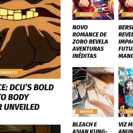
MANGÁ
MA
NOVO
BERS
ROMANCE DE
REVE
ZORO REVELA
IMPA
AVENTURAS
FUTU
INÉDITAS
MAN
NIMENTO
E: DCU’S BOLD
TO BODY
 UNVEILED
MANGÁ
MA
BLEACH E
VIZ M
ASIAN KUNG-
ANUN