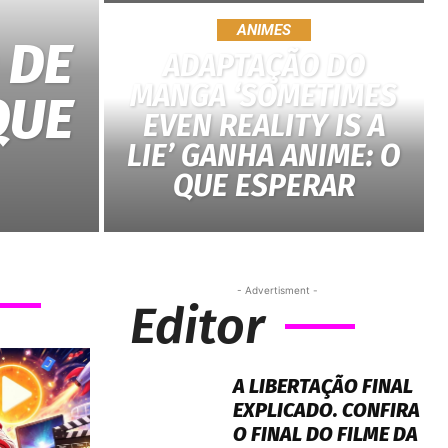
ANIMES
 DE
ADAPTAÇÃO DO
MANGA ‘SOMETIMES
QUE
EVEN REALITY IS A
LIE’ GANHA ANIME: O
QUE ESPERAR
- Advertisment -
Editor
A LIBERTAÇÃO FINAL
EXPLICADO. CONFIRA
O FINAL DO FILME DA