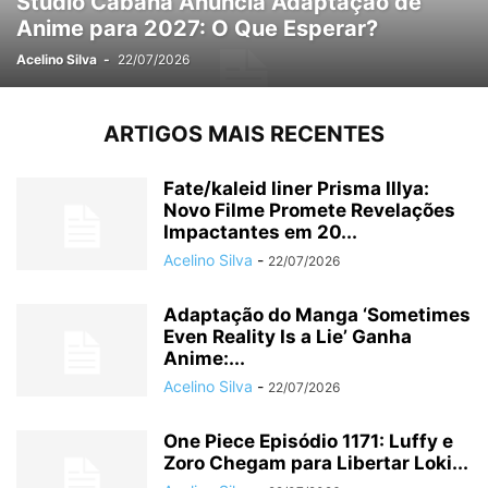
Studio Cabana Anuncia Adaptação de
Anime para 2027: O Que Esperar?
Acelino Silva
-
22/07/2026
ARTIGOS MAIS RECENTES
Fate/kaleid liner Prisma Illya:
Novo Filme Promete Revelações
Impactantes em 20...
Acelino Silva
-
22/07/2026
Adaptação do Manga ‘Sometimes
Even Reality Is a Lie’ Ganha
Anime:...
Acelino Silva
-
22/07/2026
One Piece Episódio 1171: Luffy e
Zoro Chegam para Libertar Loki...