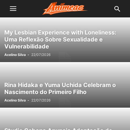
My Lesbian Experience with Loneliness:
Uma Reflexão Sobre Sexualidade e
Vulnerabilidade
Acelino Silva
-
22/07/2026
Rina Hidaka e Yuma Uchida Celebram o
Nascimento do Primeiro Filho
Acelino Silva
-
22/07/2026