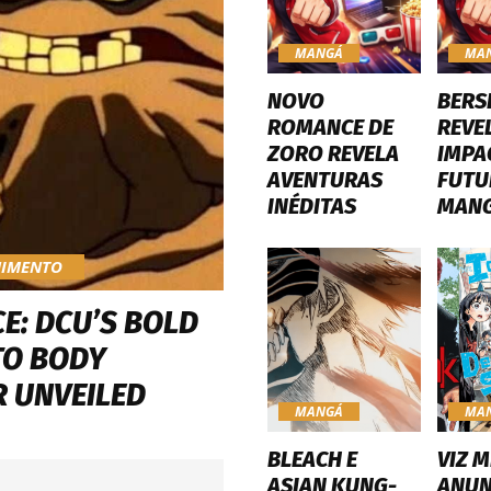
MANGÁ
MA
NOVO
BERS
ROMANCE DE
REVE
ZORO REVELA
IMPA
AVENTURAS
FUTU
INÉDITAS
MAN
NIMENTO
E: DCU’S BOLD
TO BODY
 UNVEILED
MANGÁ
MA
BLEACH E
VIZ M
ASIAN KUNG-
ANUN