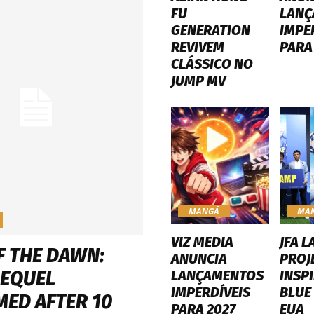
FU
LANÇ
GENERATION
IMPE
REVIVEM
PARA
CLÁSSICO NO
JUMP MV
MANGÁ
MA
VIZ MEDIA
JFA L
F THE DAWN:
ANUNCIA
PROJ
LANÇAMENTOS
INSP
SEQUEL
IMPERDÍVEIS
BLUE
MED AFTER 10
PARA 2027
EUA