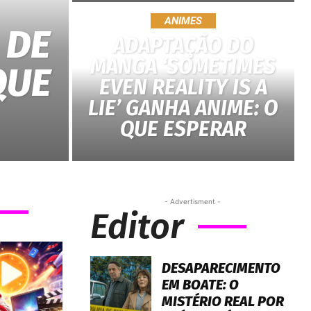
ANIMES
 DE
ADAPTAÇÃO DO
MANGA ‘SOMETIMES
QUE
EVEN REALITY IS A
LIE’ GANHA ANIME: O
QUE ESPERAR
- Advertisment -
Editor
DESAPARECIMENTO
EM BOATE: O
MISTÉRIO REAL POR