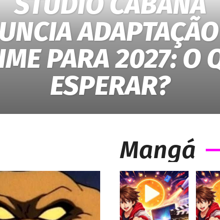
STUDIO CABANA
UNCIA ADAPTAÇÃO
IME PARA 2027: O 
ESPERAR?
Mangá