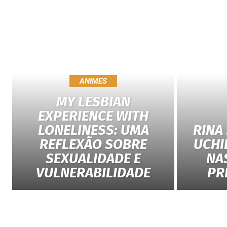
ANIMES
MY LESBIAN
EXPERIENCE WITH
LONELINESS: UMA
RINA
REFLEXÃO SOBRE
UCHI
SEXUALIDADE E
NA
VULNERABILIDADE
PR