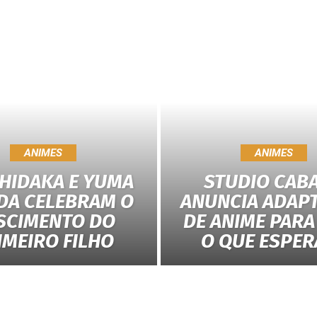
ANIMES
ANIMES
 HIDAKA E YUMA
STUDIO CAB
DA CELEBRAM O
ANUNCIA ADAP
SCIMENTO DO
DE ANIME PARA 
IMEIRO FILHO
O QUE ESPER