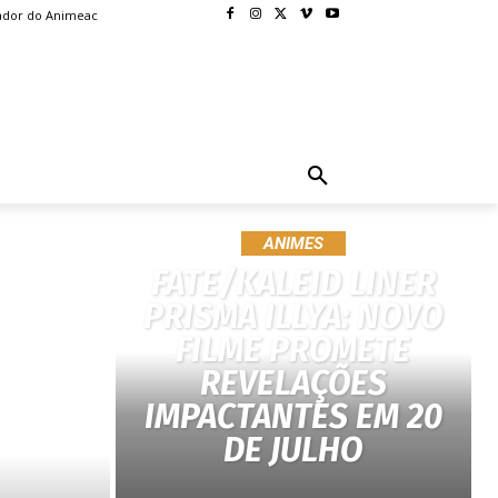
ador do Animeac
BLOG
MORE
ANIMES
FATE/KALEID LINER
PRISMA ILLYA: NOVO
FILME PROMETE
REVELAÇÕES
IMPACTANTES EM 20
DE JULHO