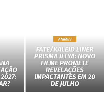
ANIMES
FATE/KALEID LINER
PRISMA ILLYA: NOVO
ANA
FILME PROMETE
TAÇÃO
REVELAÇÕES
2027:
IMPACTANTES EM 20
AR?
DE JULHO