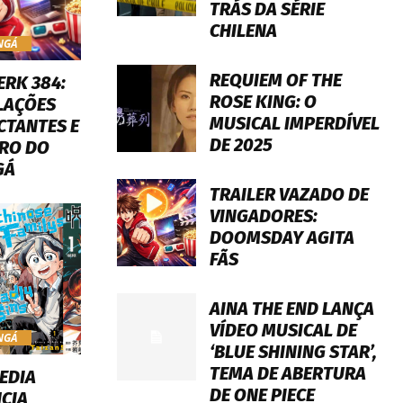
TRÁS DA SÉRIE
CHILENA
NGÁ
REQUIEM OF THE
ERK 384:
ROSE KING: O
LAÇÕES
MUSICAL IMPERDÍVEL
CTANTES E
DE 2025
RO DO
GÁ
TRAILER VAZADO DE
VINGADORES:
DOOMSDAY AGITA
FÃS
AINA THE END LANÇA
VÍDEO MUSICAL DE
NGÁ
‘BLUE SHINING STAR’,
TEMA DE ABERTURA
EDIA
DE ONE PIECE
CIA