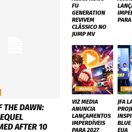
FU
LANÇ
GENERATION
IMPE
REVIVEM
PARA
CLÁSSICO NO
JUMP MV
MANGÁ
MA
VIZ MEDIA
JFA L
F THE DAWN:
ANUNCIA
PROJ
LANÇAMENTOS
INSP
SEQUEL
IMPERDÍVEIS
BLUE
MED AFTER 10
PARA 2027
EUA