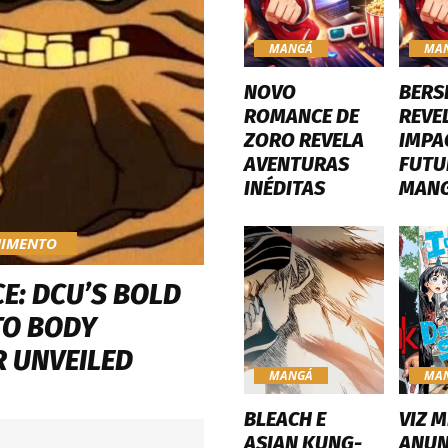
MANGÁ
MA
NOVO
BERS
ROMANCE DE
REVE
ZORO REVELA
IMPA
AVENTURAS
FUTU
INÉDITAS
MAN
NIMENTO
E: DCU’S BOLD
TO BODY
 UNVEILED
MANGÁ
MA
BLEACH E
VIZ M
ASIAN KUNG-
ANUN