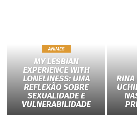
ANIMES
MY LESBIAN
EXPERIENCE WITH
LONELINESS: UMA
RINA
REFLEXÃO SOBRE
UCHI
SEXUALIDADE E
NA
VULNERABILIDADE
PR