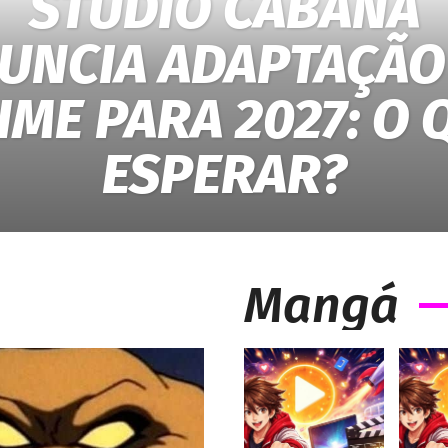
STUDIO CABANA
UNCIA ADAPTAÇÃO
IME PARA 2027: O 
ESPERAR?
Mangá