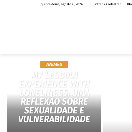
Bl
quinta-feira, agosto 6, 2026
Entrar / Cadastrar
HOME
ANIME
ANIMES
MY LESBIAN
EXPERIENCE WITH
LONELINESS: UMA
REFLEXÃO SOBRE
SEXUALIDADE E
VULNERABILIDADE