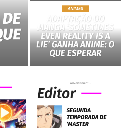
ANIMES
 DE
ADAPTAÇÃO DO
MANGA ‘SOMETIMES
QUE
EVEN REALITY IS A
LIE’ GANHA ANIME: O
QUE ESPERAR
- Advertisment -
Editor
SEGUNDA
TEMPORADA DE
‘MASTER