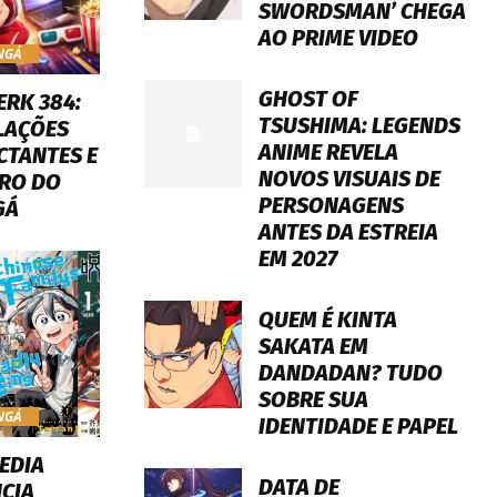
SWORDSMAN’ CHEGA
AO PRIME VIDEO
NGÁ
GHOST OF
ERK 384:
TSUSHIMA: LEGENDS
LAÇÕES
ANIME REVELA
CTANTES E
NOVOS VISUAIS DE
RO DO
PERSONAGENS
GÁ
ANTES DA ESTREIA
EM 2027
QUEM É KINTA
SAKATA EM
DANDADAN? TUDO
SOBRE SUA
NGÁ
IDENTIDADE E PAPEL
EDIA
DATA DE
CIA