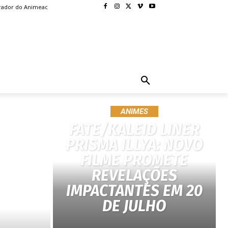
rador do Animeac
BLOG
MORE
ANIMES
FATE/KALEID LINER
PRISMA ILLYA: NOVO
FILME PROMETE
REVELAÇÕES
IMPACTANTES EM 20
DE JULHO