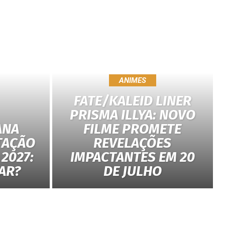
ANIMES
FATE/KALEID LINER
PRISMA ILLYA: NOVO
ANA
FILME PROMETE
TAÇÃO
REVELAÇÕES
2027:
IMPACTANTES EM 20
AR?
DE JULHO