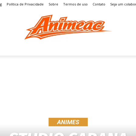
og
Política de Privacidade
Sobre
Termos de uso
Contato
Seja um colabo
S
MANGÁ
ENTRETENIMENTO
LISTAS
GAMES
ANIMES