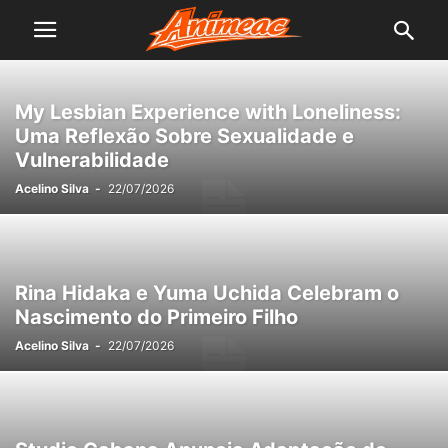
My Lesbian Experience with Loneliness:
Uma Reflexão Sobre Sexualidade e
Vulnerabilidade
Acelino Silva
-
22/07/2026
Rina Hidaka e Yuma Uchida Celebram o
Nascimento do Primeiro Filho
Acelino Silva
-
22/07/2026