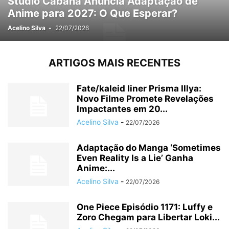
Studio Cabana Anuncia Adaptação de
Anime para 2027: O Que Esperar?
Acelino Silva
-
22/07/2026
ARTIGOS MAIS RECENTES
Fate/kaleid liner Prisma Illya:
Novo Filme Promete Revelações
Impactantes em 20...
Acelino Silva
-
22/07/2026
Adaptação do Manga ‘Sometimes
Even Reality Is a Lie’ Ganha
Anime:...
Acelino Silva
-
22/07/2026
One Piece Episódio 1171: Luffy e
Zoro Chegam para Libertar Loki...