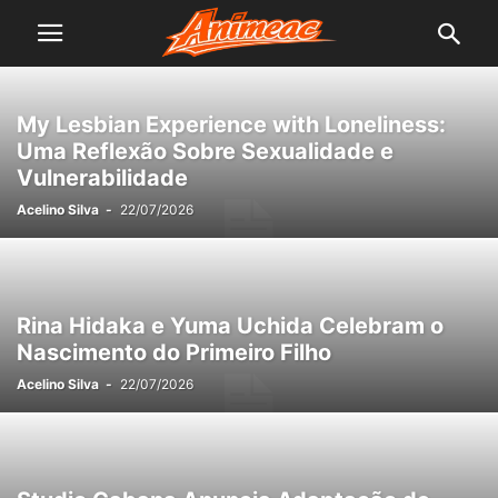
My Lesbian Experience with Loneliness:
Uma Reflexão Sobre Sexualidade e
Vulnerabilidade
Acelino Silva
-
22/07/2026
Rina Hidaka e Yuma Uchida Celebram o
Nascimento do Primeiro Filho
Acelino Silva
-
22/07/2026