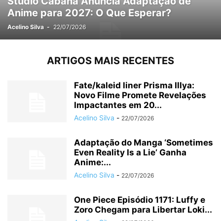
Studio Cabana Anuncia Adaptação de
Anime para 2027: O Que Esperar?
Acelino Silva
-
22/07/2026
ARTIGOS MAIS RECENTES
Fate/kaleid liner Prisma Illya:
Novo Filme Promete Revelações
Impactantes em 20...
Acelino Silva
-
22/07/2026
Adaptação do Manga ‘Sometimes
Even Reality Is a Lie’ Ganha
Anime:...
Acelino Silva
-
22/07/2026
One Piece Episódio 1171: Luffy e
Zoro Chegam para Libertar Loki...