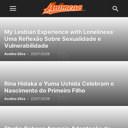
My Lesbian Experience with Loneliness:
Uma Reflexão Sobre Sexualidade e
Vulnerabilidade
Acelino Silva
-
22/07/2026
Rina Hidaka e Yuma Uchida Celebram o
Nascimento do Primeiro Filho
Acelino Silva
-
22/07/2026