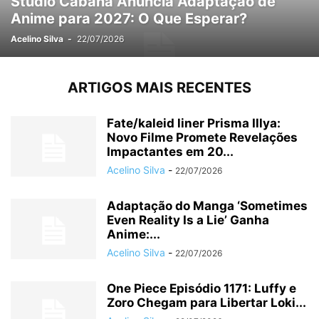
Studio Cabana Anuncia Adaptação de
Anime para 2027: O Que Esperar?
Acelino Silva
-
22/07/2026
ARTIGOS MAIS RECENTES
Fate/kaleid liner Prisma Illya:
Novo Filme Promete Revelações
Impactantes em 20...
Acelino Silva
-
22/07/2026
Adaptação do Manga ‘Sometimes
Even Reality Is a Lie’ Ganha
Anime:...
Acelino Silva
-
22/07/2026
One Piece Episódio 1171: Luffy e
Zoro Chegam para Libertar Loki...