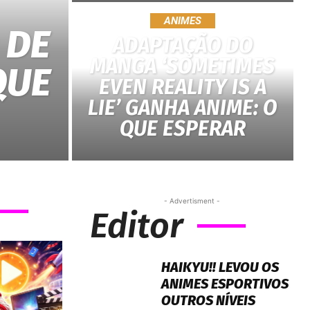
ANIMES
 DE
ADAPTAÇÃO DO
MANGA ‘SOMETIMES
QUE
EVEN REALITY IS A
LIE’ GANHA ANIME: O
QUE ESPERAR
- Advertisment -
Editor
HAIKYU!! LEVOU OS
ANIMES ESPORTIVOS
OUTROS NÍVEIS