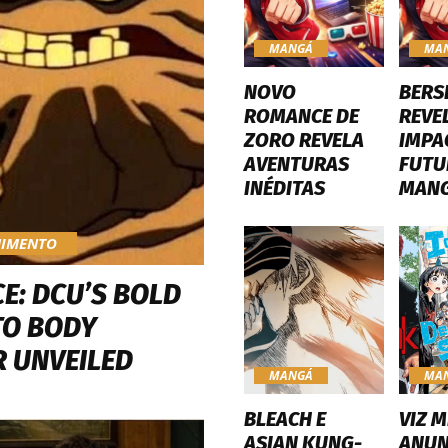
MANGÁ
MA
NOVO
BERS
ROMANCE DE
REVE
ZORO REVELA
IMPA
AVENTURAS
FUTU
INÉDITAS
MAN
NIMENTO
E: DCU’S BOLD
TO BODY
 UNVEILED
MANGÁ
MA
BLEACH E
VIZ M
ASIAN KUNG-
ANUN