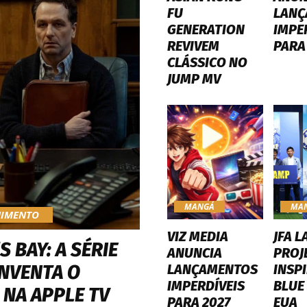
FU
LANÇ
GENERATION
IMPE
REVIVEM
PARA
CLÁSSICO NO
JUMP MV
MANGÁ
MA
NIMENTO
VIZ MEDIA
JFA L
 BAY: A SÉRIE
ANUNCIA
PROJ
LANÇAMENTOS
INSP
INVENTA O
IMPERDÍVEIS
BLUE
 NA APPLE TV
PARA 2027
EUA