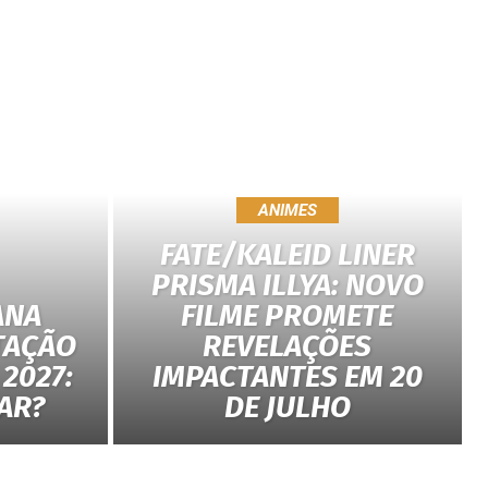
ANIMES
FATE/KALEID LINER
PRISMA ILLYA: NOVO
ANA
FILME PROMETE
TAÇÃO
REVELAÇÕES
2027:
IMPACTANTES EM 20
AR?
DE JULHO