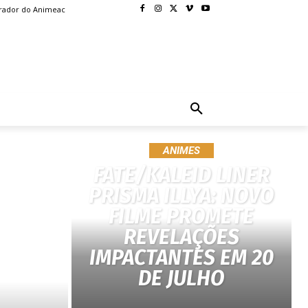
rador do Animeac
BLOG
MORE
ANIMES
FATE/KALEID LINER
PRISMA ILLYA: NOVO
FILME PROMETE
REVELAÇÕES
IMPACTANTES EM 20
DE JULHO