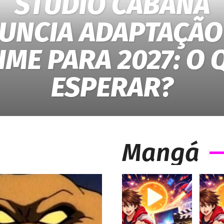
STUDIO CABANA
UNCIA ADAPTAÇÃO
IME PARA 2027: O 
ESPERAR?
Mangá