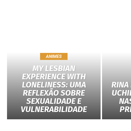
ANIMES
MY LESBIAN
EXPERIENCE WITH
LONELINESS: UMA
RINA
REFLEXÃO SOBRE
UCHI
SEXUALIDADE E
NA
VULNERABILIDADE
PR