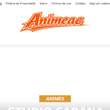
og
Política de Privacidade
Sobre
Termos de uso
Contato
Seja um colabo
S
MANGÁ
ENTRETENIMENTO
LISTAS
GAMES
ANIMES