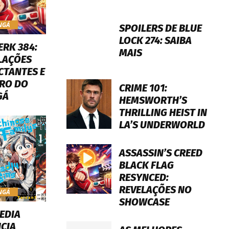
NGÁ
SPOILERS DE BLUE
LOCK 274: SAIBA
ERK 384:
MAIS
LAÇÕES
CTANTES E
RO DO
CRIME 101:
GÁ
HEMSWORTH’S
THRILLING HEIST IN
LA’S UNDERWORLD
ASSASSIN’S CREED
BLACK FLAG
RESYNCED:
REVELAÇÕES NO
NGÁ
SHOWCASE
EDIA
CIA