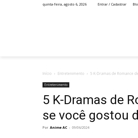
Bl
quinta-feira, agosto 6, 2026
Entrar / Cadastrar
HOME
ANIME
Início
Entretenimento
5 K-Dramas de Romance de 
Entretenimento
5 K-Dramas de R
se você gostou d
Por
Anime AC
-
09/06/2024