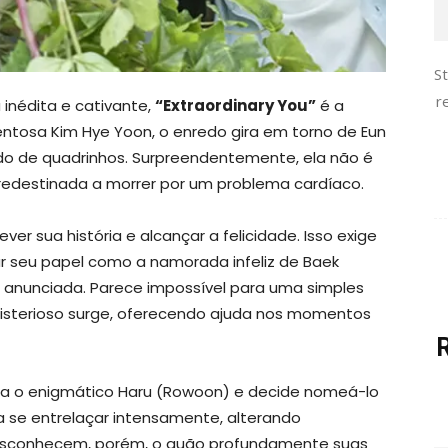
S
r
inédita e cativante,
“Extraordinary You”
é a
entosa Kim Hye Yoon, o enredo gira em torno de Eun
o de quadrinhos. Surpreendentemente, ela não é
edestinada a morrer por um problema cardíaco.
ver sua história e alcançar a felicidade. Isso exige
r seu papel como a namorada infeliz de Baek
 anunciada. Parece impossível para uma simples
sterioso surge, oferecendo ajuda nos momentos
ra o enigmático Haru (Rowoon) e decide nomeá-lo
se entrelaçar intensamente, alterando
 desconhecem, porém, o quão profundamente suas