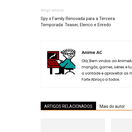
Artigo anterior
Spy x Family Renovada para a Terceira
Temporada: Teaser, Elenco e Enredo
Anime AC
Olá, Bem vindos ao AnimeAc
mangás, games, séries e tu
a vontade e aproveitar as
Forte Abraço a todos.
ARTIGOS RELACIONADOS
Mais do autor