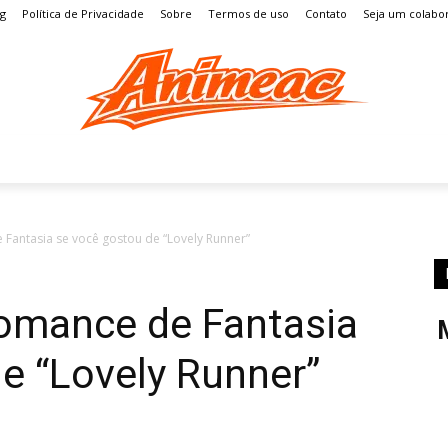
og
Política de Privacidade
Sobre
Termos de uso
Contato
Seja um colabo
S
MANGÁ
ENTRETENIMENTO
LISTAS
GAMES
Fantasia se você gostou de “Lovely Runner”
omance de Fantasia
e “Lovely Runner”