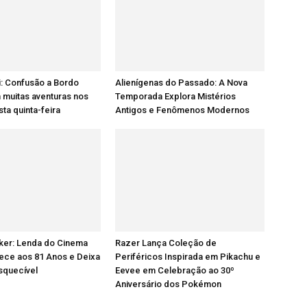
: Confusão a Bordo
Alienígenas do Passado: A Nova
 muitas aventuras nos
Temporada Explora Mistérios
ta quinta-feira
Antigos e Fenômenos Modernos
ker: Lenda do Cinema
Razer Lança Coleção de
lece aos 81 Anos e Deixa
Periféricos Inspirada em Pikachu e
squecível
Eevee em Celebração ao 30º
Aniversário dos Pokémon