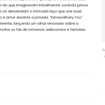
ém do que imaginavam inicialmente. Lutando juntos
ão só desvendam o intricado laço que une suas
e amor durante a jornada. “Extraordinary You”
olvente, lançando um olhar renovado sobre a
odos os fãs de romance, webcomics e fantasia.
F