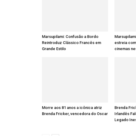
Marsupilami: Confusão a Bordo
Marsupilami
Reintroduz Clássico Francês em
estreia com
Grande Estilo
cinemas nes
Morre aos 81 anos a icônica atriz
Brenda Fric
Brenda Fricker, vencedora do Oscar
Irlandês Fa
Legado Ine