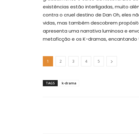
existências estão interligadas, muito al
contra o cruel destino de Dan Oh, eles n
vidas, mas também descobrem propósito 
apresenta uma narrativa luminosa e env
metaficção e os K-dramas, encantando t
1
2
3
4
5
TAGS
k-drama