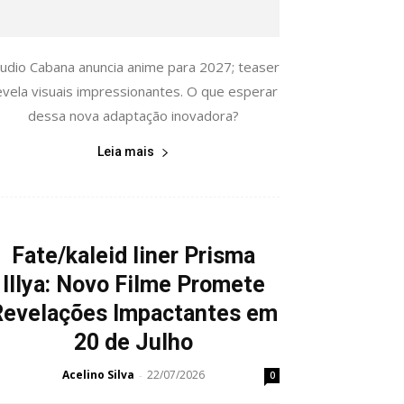
tudio Cabana anuncia anime para 2027; teaser
evela visuais impressionantes. O que esperar
dessa nova adaptação inovadora?
Leia mais
Fate/kaleid liner Prisma
Illya: Novo Filme Promete
Revelações Impactantes em
20 de Julho
Acelino Silva
22/07/2026
-
0