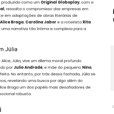
r produzido como um
Original Globoplay
, com a
nal
, ressalta o compromisso das empresas em
nte em adaptações de obras literárias de
Alice Braga
,
Carolina Jabor
e a roteirista
Rita
r uma narrativa tão íntima e complexa para a
m Júlia
Alice, Júlia, vive um dilema moral profundo.
tado por
Julio Andrade
, e mãe do pequeno
Nino
,
feita. No entanto, por trás dessa fachada, Júlia se
hos, revelando uma busca por algo além do
Alice Braga um dos papéis mais desafiadores de
ocional robusta.
i