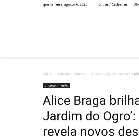
Bl
quinta-feira, agosto 6, 2026
Entrar / Cadastrar
HOME
ANIME
Início
Entretenimento
Alice Braga brilha como Júl
Entretenimento
Alice Braga bril
Jardim do Ogro’
revela novos desa