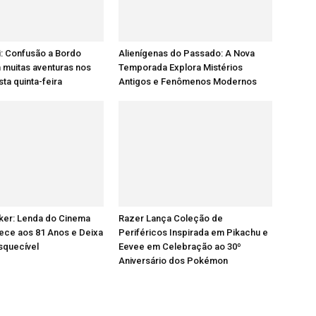
: Confusão a Bordo
Alienígenas do Passado: A Nova
 muitas aventuras nos
Temporada Explora Mistérios
ta quinta-feira
Antigos e Fenômenos Modernos
ker: Lenda do Cinema
Razer Lança Coleção de
lece aos 81 Anos e Deixa
Periféricos Inspirada em Pikachu e
squecível
Eevee em Celebração ao 30º
Aniversário dos Pokémon