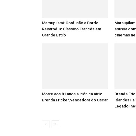
Marsupilami: Confusão a Bordo
Marsupilami
Reintroduz Clássico Francês em
estreia com
Grande Estilo
cinemas nes
Morre aos 81 anos a icônica atriz
Brenda Fric
Brenda Fricker, vencedora do Oscar
Irlandês Fa
Legado Ine