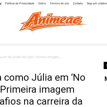
og
Política de Privacidade
Sobre
Termos de uso
Contato
Seja um colabo
S
MANGÁ
ENTRETENIMENTO
LISTAS
GAMES
ia em ‘No Jardim do Ogro’: Primeira imagem...
ha como Júlia em ‘No
: Primeira imagem
fios na carreira da