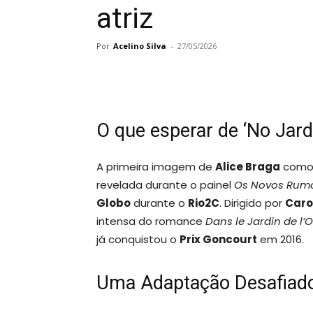
atriz
Por
Acelino Silva
-
27/05/2026
O que esperar de ‘No Jar
A primeira imagem de
Alice Braga
como 
revelada durante o painel
Os Novos Rumo
Globo
durante o
Rio2C
. Dirigido por
Caro
intensa do romance
Dans le Jardin de l’
já conquistou o
Prix Goncourt
em 2016.
Uma Adaptação Desafiad