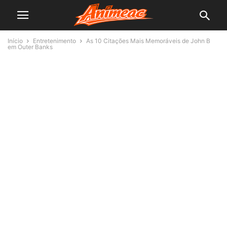
Início
Entretenimento
As 10 Citações Mais Memoráveis de John B
em Outer Banks