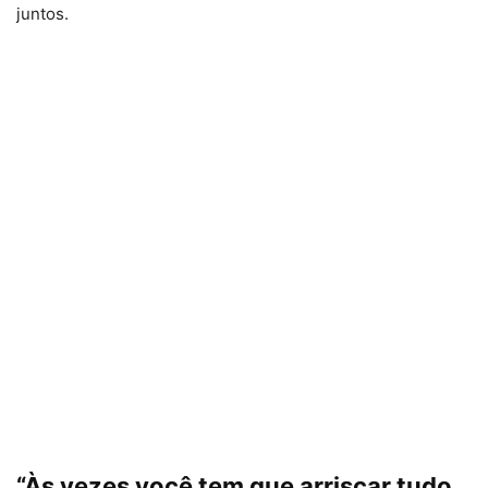
juntos.
“Às vezes você tem que arriscar tudo