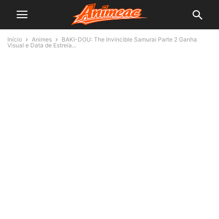
Início
Animes
BAKI-DOU: The Invincible Samurai Parte 2 Ganha
Visual e Data de Estreia...