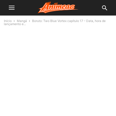
Início
Mangá
Boruto: Two Blue Vortex capítulo 17 – Data, hora de
lançamento e...