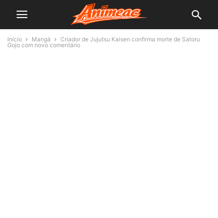
Início
Mangá
Criador de Jujutsu Kaisen confirma morte de Satoru
Gojo com novo comentário