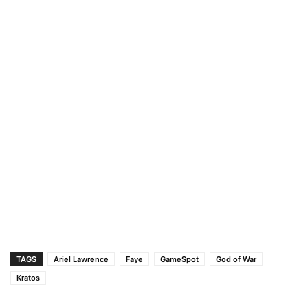
TAGS
Ariel Lawrence
Faye
GameSpot
God of War
Kratos