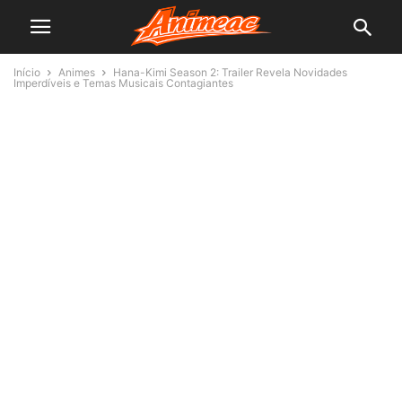
Início
Animes
Hana-Kimi Season 2: Trailer Revela Novidades
Imperdíveis e Temas Musicais Contagiantes