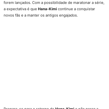
forem lançados. Com a possibilidade de maratonar a série,
a expectativa é que
Hana-Kimi
continue a conquistar
novos fãs e a manter os antigos engajados.
Prepare-se para o retorno de
Hana-Kimi
e não perca a