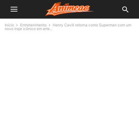
Início
Entretenimento
Henry Cavill retorna como Superman com um
novo traje icônico em arte...