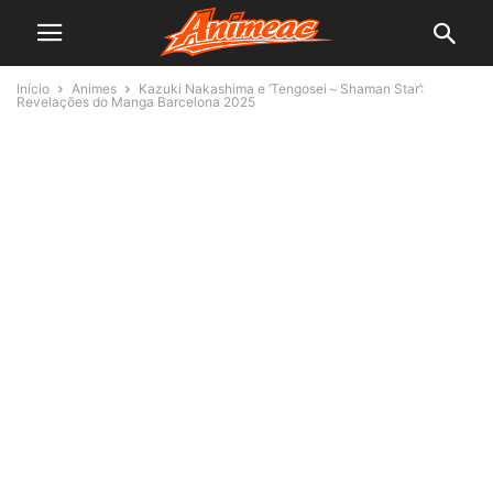
Início
Animes
Kazuki Nakashima e ‘Tengosei～Shaman Star’:
Revelações do Manga Barcelona 2025