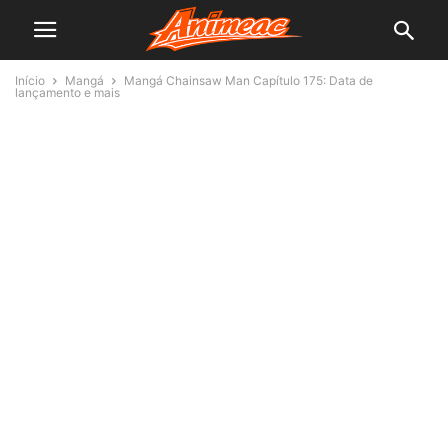
Início
Mangá
Mangá Chainsaw Man Capítulo 175: Data de
lançamento e mais