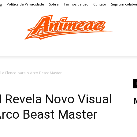
og
Política de Privacidade
Sobre
Termos de uso
Contato
Seja um colabo
S
MANGÁ
ENTRETENIMENTO
LISTAS
GAMES
 e Elenco para o Arco Beast Master
Revela Novo Visual
Arco Beast Master