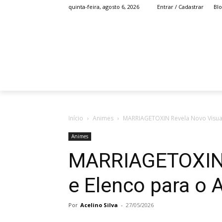
Bl
quinta-feira, agosto 6, 2026
Entrar / Cadastrar
HOME
ANIME
Início
Animes
MARRIAGETOXIN Revela Novo Visual
Animes
MARRIAGETOXIN 
e Elenco para o 
Por
Acelino Silva
-
27/05/2026