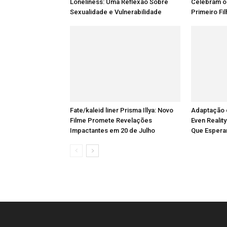
Loneliness: Uma Reflexão Sobre
Celebram o
Sexualidade e Vulnerabilidade
Primeiro Fi
Fate/kaleid liner Prisma Illya: Novo
Adaptação 
Filme Promete Revelações
Even Reality
Impactantes em 20 de Julho
Que Espera