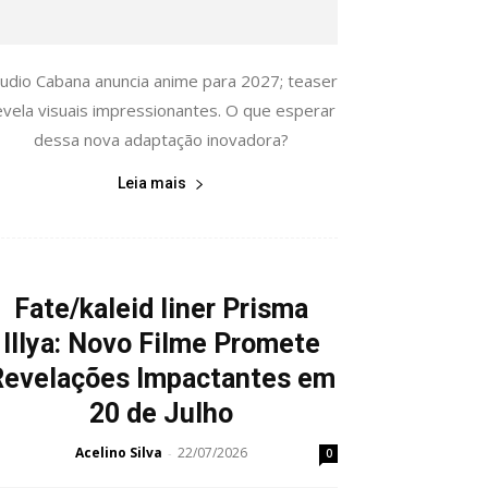
tudio Cabana anuncia anime para 2027; teaser
evela visuais impressionantes. O que esperar
dessa nova adaptação inovadora?
Leia mais
Fate/kaleid liner Prisma
Illya: Novo Filme Promete
Revelações Impactantes em
20 de Julho
Acelino Silva
22/07/2026
-
0