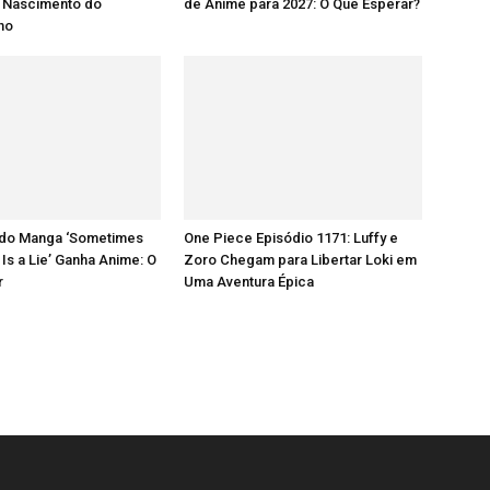
 Nascimento do
de Anime para 2027: O Que Esperar?
lho
do Manga ‘Sometimes
One Piece Episódio 1171: Luffy e
 Is a Lie’ Ganha Anime: O
Zoro Chegam para Libertar Loki em
r
Uma Aventura Épica