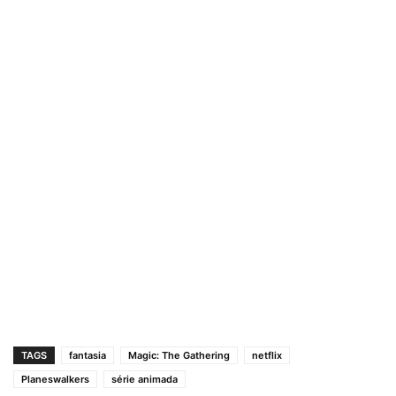
TAGS
fantasia
Magic: The Gathering
netflix
Planeswalkers
série animada