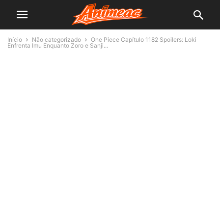
Início
Não categorizado
One Piece Capítulo 1182 Spoilers: Loki
Enfrenta Imu Enquanto Zoro e Sanji...