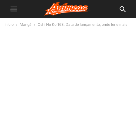
Início
Mangá
Oshi No Ko 163: Data de lançamento, onde ler e mais