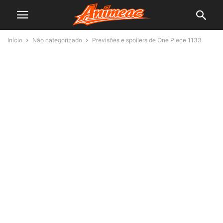
Início
Não categorizado
Previsões e spoilers de One Piece 1133