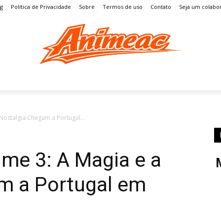
og
Política de Privacidade
Sobre
Termos de uso
Contato
Seja um colabo
S
MANGÁ
ENTRETENIMENTO
LISTAS
GAMES
Nostalgia Chegam a Portugal...
me 3: A Magia e a
m a Portugal em