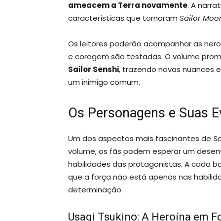
ameacem a Terra novamente
. A narra
características que tornaram
Sailor Moo
Os leitores poderão acompanhar as her
e coragem são testadas. O volume prome
Sailor Senshi
, trazendo novas nuances e
um inimigo comum.
Os Personagens e Suas E
Um dos aspectos mais fascinantes de
S
volume, os fãs podem esperar um desenvo
habilidades das protagonistas. A cada b
que a força não está apenas nas habil
determinação.
Usagi Tsukino: A Heroína em F