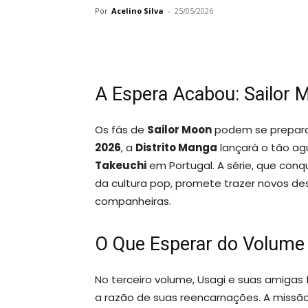
Por
Acelino Silva
-
25/05/2026
A Espera Acabou: Sailor 
Os fãs de
Sailor Moon
podem se preparar
2026
, a
Distrito Manga
lançará o tão a
Takeuchi
em Portugal. A série, que con
da cultura pop, promete trazer novos de
companheiras.
O Que Esperar do Volume
No terceiro volume, Usagi e suas amiga
a razão de suas reencarnações. A missão