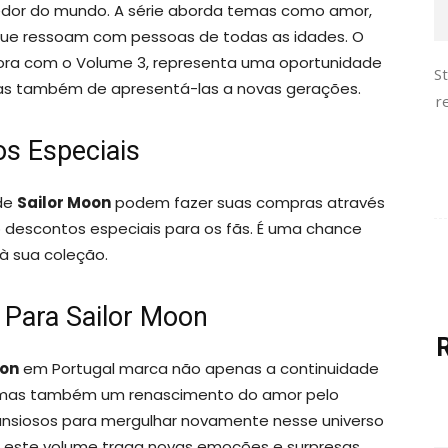
edor do mundo. A série aborda temas como amor,
 que ressoam com pessoas de todas as idades. O
ora com o Volume 3, representa uma oportunidade
S
 mas também de apresentá-las a novas gerações.
r
s Especiais
de
Sailor Moon
podem fazer suas compras através
 descontos especiais para os fãs. É uma chance
à sua coleção.
 Para Sailor Moon
oon
em Portugal marca não apenas a continuidade
, mas também um renascimento do amor pelo
ansiosos para mergulhar novamente nesse universo
e este volume traga novas emoções e surpresas.