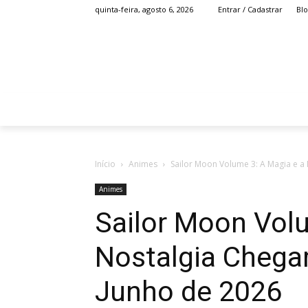
Bl
quinta-feira, agosto 6, 2026
Entrar / Cadastrar
HOME
ANIME
Início
Animes
Sailor Moon Volume 3: A Magia e a 
Animes
Sailor Moon Volu
Nostalgia Chega
Junho de 2026