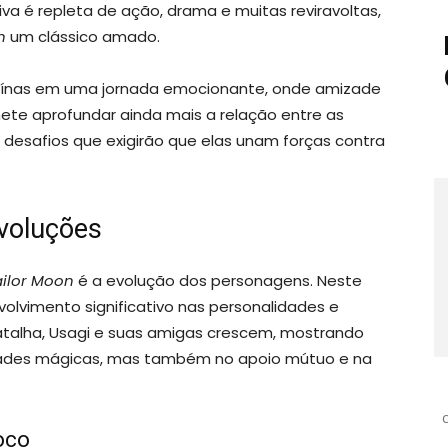
tiva é repleta de ação, drama e muitas reviravoltas,
n
um clássico amado.
oínas em uma jornada emocionante, onde amizade
te aprofundar ainda mais a relação entre as
 desafios que exigirão que elas unam forças contra
voluções
ailor Moon
é a evolução dos personagens. Neste
lvimento significativo nas personalidades e
atalha, Usagi e suas amigas crescem, mostrando
idades mágicas, mas também no apoio mútuo e na
oco