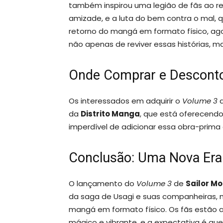
também inspirou uma legião de fãs ao r
amizade, e a luta do bem contra o mal,
retorno do mangá em formato físico, ag
não apenas de reviver essas histórias,
Onde Comprar e Desconto
Os interessados em adquirir o
Volume 3
da
Distrito Manga
, que está oferecendo
imperdível de adicionar essa obra-prima 
Conclusão: Uma Nova Era
O lançamento do
Volume 3
de
Sailor M
da saga de Usagi e suas companheiras
mangá em formato físico. Os fãs estão 
mágico e vibrante, e a expectativa é qu