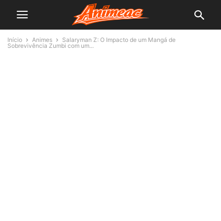
Início
Animes
Salaryman Z: O Impacto de um Mangá de
Sobrevivência Zumbi com um...