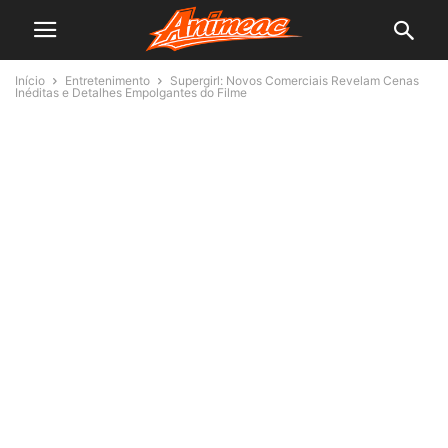
Início
Entretenimento
Supergirl: Novos Comerciais Revelam Cenas
Inéditas e Detalhes Empolgantes do Filme