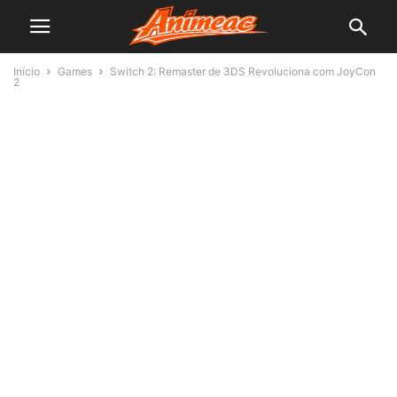
Início
Games
Switch 2: Remaster de 3DS Revoluciona com JoyCon
2