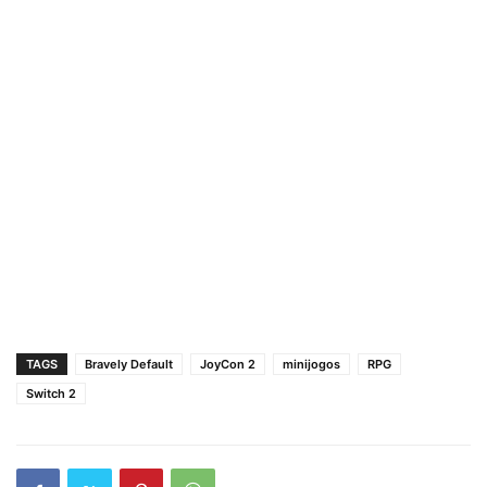
TAGS
Bravely Default
JoyCon 2
minijogos
RPG
Switch 2