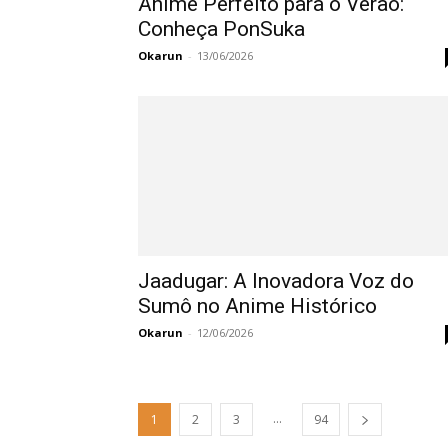
Anime Perfeito para o Verão:
Conheça PonSuka
Okarun
-
13/06/2026
Jaadugar: A Inovadora Voz do
Sumô no Anime Histórico
Okarun
-
12/06/2026
...
1
2
3
94