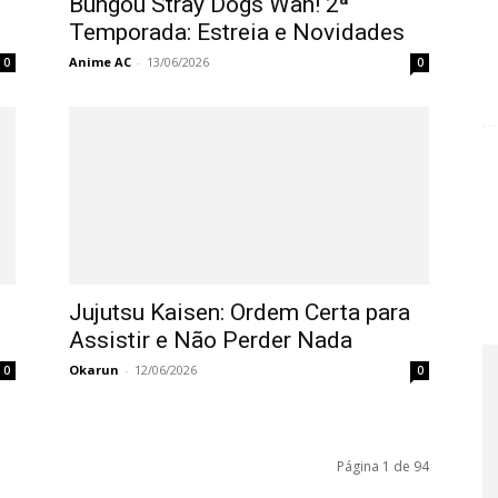
Bungou Stray Dogs Wan! 2ª
Temporada: Estreia e Novidades
Anime AC
-
13/06/2026
0
0
Jujutsu Kaisen: Ordem Certa para
Assistir e Não Perder Nada
Okarun
-
12/06/2026
0
0
Página 1 de 94