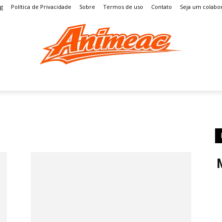
og
Política de Privacidade
Sobre
Termos de uso
Contato
Seja um colabo
S
MANGÁ
ENTRETENIMENTO
LISTAS
GAMES