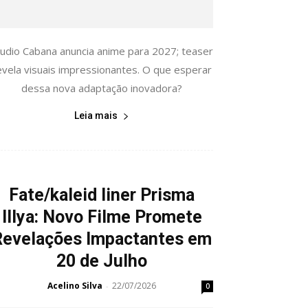
tudio Cabana anuncia anime para 2027; teaser
evela visuais impressionantes. O que esperar
dessa nova adaptação inovadora?
Leia mais
Fate/kaleid liner Prisma
Illya: Novo Filme Promete
Revelações Impactantes em
20 de Julho
Acelino Silva
22/07/2026
-
0