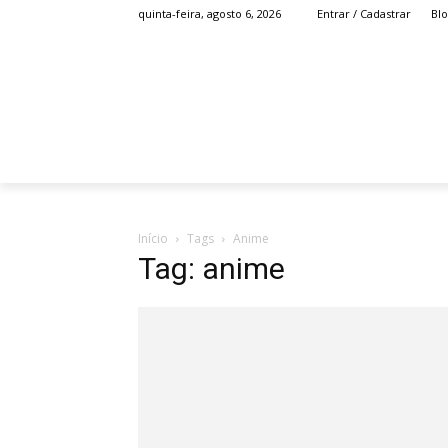
Bl
quinta-feira, agosto 6, 2026
Entrar / Cadastrar
HOME
ANIME
Início
Tags
Anime
Tag: anime