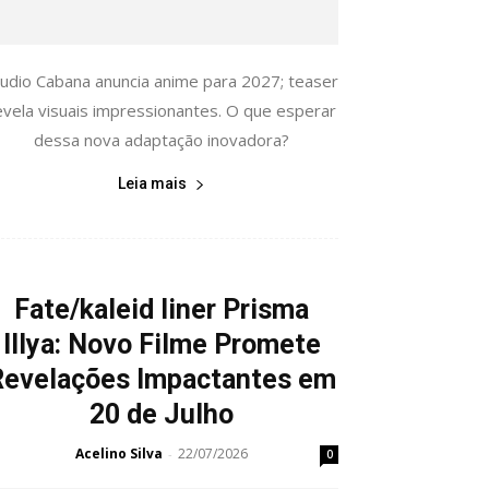
tudio Cabana anuncia anime para 2027; teaser
evela visuais impressionantes. O que esperar
dessa nova adaptação inovadora?
Leia mais
Fate/kaleid liner Prisma
Illya: Novo Filme Promete
Revelações Impactantes em
20 de Julho
Acelino Silva
22/07/2026
-
0