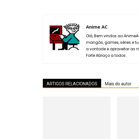
Anime AC
Olá, Bem vindos ao AnimeAc
mangás, games, séries e tu
a vontade e aproveitar as
Forte Abraço a todos.
ARTIGOS RELACIONADOS
Mais do autor