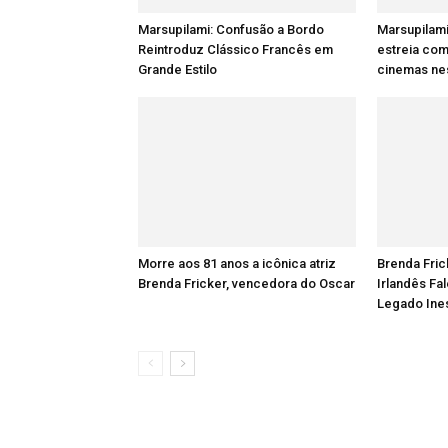
Marsupilami: Confusão a Bordo
Marsupilami
Reintroduz Clássico Francês em
estreia com
Grande Estilo
cinemas nes
Morre aos 81 anos a icônica atriz
Brenda Fric
Brenda Fricker, vencedora do Oscar
Irlandês Fa
Legado Ine