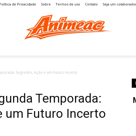
Política de Privacidade
Sobre
Termos de uso
Contato
Seja um colaborado
S
MANGÁ
ENTRETENIMENTO
LISTAS
GAMES
mporada: Segredos, Ação e um Futuro Incerto
Segunda Temporada:
e um Futuro Incerto