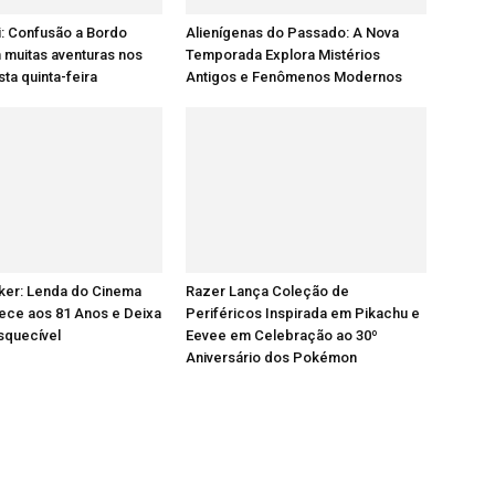
: Confusão a Bordo
Alienígenas do Passado: A Nova
 muitas aventuras nos
Temporada Explora Mistérios
ta quinta-feira
Antigos e Fenômenos Modernos
ker: Lenda do Cinema
Razer Lança Coleção de
lece aos 81 Anos e Deixa
Periféricos Inspirada em Pikachu e
squecível
Eevee em Celebração ao 30º
Aniversário dos Pokémon