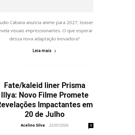
tudio Cabana anuncia anime para 2027; teaser
evela visuais impressionantes. O que esperar
dessa nova adaptação inovadora?
Leia mais
Fate/kaleid liner Prisma
Illya: Novo Filme Promete
Revelações Impactantes em
20 de Julho
Acelino Silva
22/07/2026
-
0