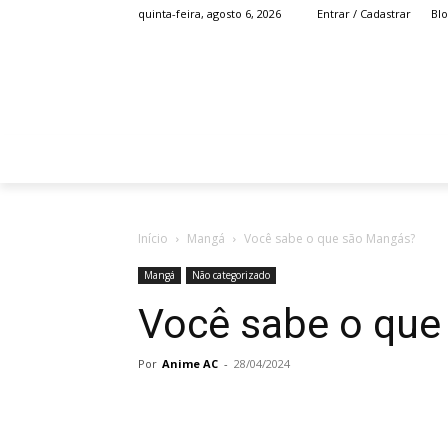
Bl
quinta-feira, agosto 6, 2026
Entrar / Cadastrar
HOME
ANIME
Início
Mangá
Você sabe o que são Mangás?
Mangá
Não categorizado
Você sabe o que
Por
Anime AC
-
28/04/2024