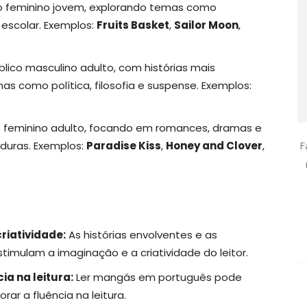
o feminino jovem, explorando temas como
escolar. Exemplos:
Fruits Basket
,
Sailor Moon
,
ico masculino adulto, com histórias mais
 como política, filosofia e suspense. Exemplos:
o feminino adulto, focando em romances, dramas e
F
aduras. Exemplos:
Paradise Kiss
,
Honey and Clover
,
riatividade:
As histórias envolventes e as
timulam a imaginação e a criatividade do leitor.
a na leitura:
Ler mangás em português pode
rar a fluência na leitura.