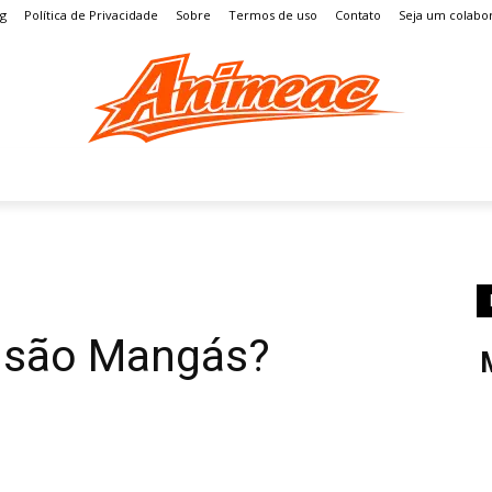
og
Política de Privacidade
Sobre
Termos de uso
Contato
Seja um colabo
S
MANGÁ
ENTRETENIMENTO
LISTAS
GAMES
 são Mangás?