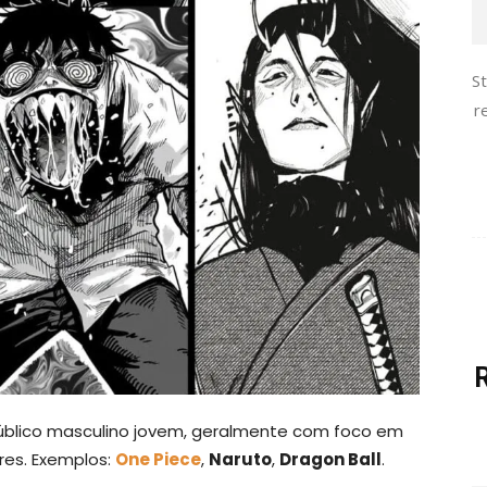
S
r
blico masculino jovem, geralmente com foco em
res. Exemplos:
One Piece
,
Naruto
,
Dragon Ball
.