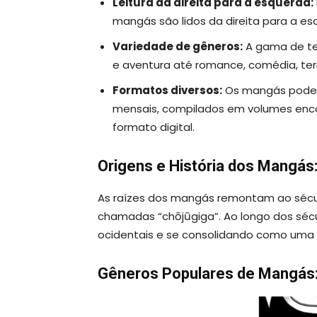
Leitura da direita para a esquerda:
mangás são lidos da direita para a es
Variedade de gêneros:
A gama de te
e aventura até romance, comédia, terro
Formatos diversos:
Os mangás podem
mensais, compilados em volumes en
formato digital.
Origens e História dos Mangás
As raízes dos mangás remontam ao sécul
chamadas “chōjūgiga”. Ao longo dos sécul
ocidentais e se consolidando como uma 
Gêneros Populares de Mangás