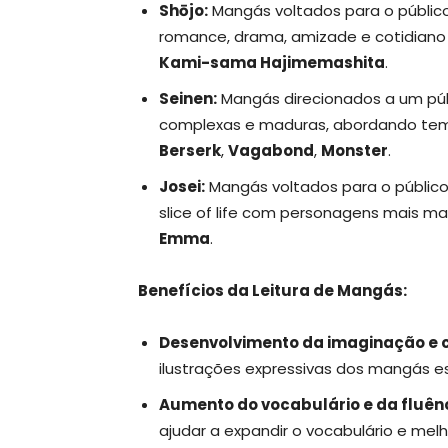
Shōjo:
Mangás voltados para o públic
romance, drama, amizade e cotidiano 
Kami-sama Hajimemashita
.
Seinen:
Mangás direcionados a um públ
complexas e maduras, abordando temas
Berserk
,
Vagabond
,
Monster
.
Josei:
Mangás voltados para o públic
slice of life com personagens mais m
Emma
.
Benefícios da Leitura de Mangás:
Desenvolvimento da imaginação e c
ilustrações expressivas dos mangás es
Aumento do vocabulário e da fluênci
ajudar a expandir o vocabulário e melho