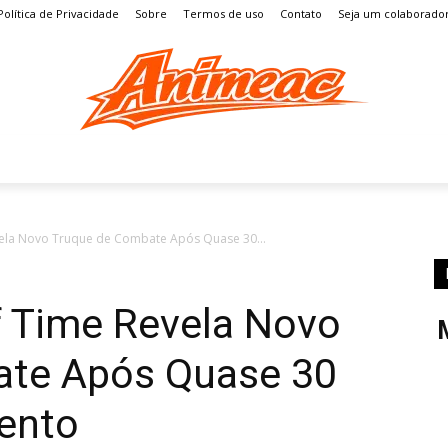
Política de Privacidade
Sobre
Termos de uso
Contato
Seja um colaborado
S
MANGÁ
ENTRETENIMENTO
LISTAS
GAMES
vela Novo Truque de Combate Após Quase 30...
f Time Revela Novo
ate Após Quase 30
ento