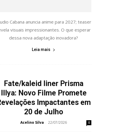
tudio Cabana anuncia anime para 2027; teaser
evela visuais impressionantes. O que esperar
dessa nova adaptação inovadora?
Leia mais
Fate/kaleid liner Prisma
Illya: Novo Filme Promete
Revelações Impactantes em
20 de Julho
Acelino Silva
22/07/2026
-
0