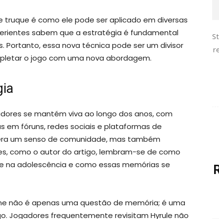
 truque é como ele pode ser aplicado em diversas
perientes sabem que a estratégia é fundamental
S
. Portanto, essa nova técnica pode ser um divisor
r
pletar o jogo com uma nova abordagem.
gia
gadores se mantém viva ao longo dos anos, com
 em fóruns, redes sociais e plataformas de
 gera um senso de comunidade, mas também
res, como o autor do artigo, lembram-se de como
ime na adolescência e como essas memórias se
 Time não é apenas uma questão de memória; é uma
o. Jogadores frequentemente revisitam Hyrule não