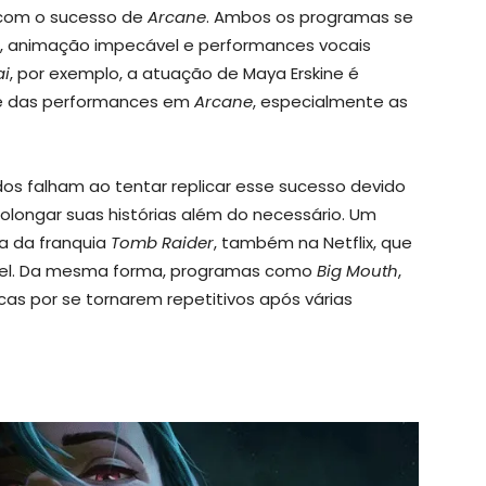
s com o sucesso de
Arcane
. Ambos os programas se
s, animação impecável e performances vocais
ai
, por exemplo, a atuação de Maya Erskine é
e das performances em
Arcane
, especialmente as
os falham ao tentar replicar esse sucesso devido
rolongar suas histórias além do necessário. Um
a da franquia
Tomb Raider
, também na Netflix, que
cível. Da mesma forma, programas como
Big Mouth
,
icas por se tornarem repetitivos após várias