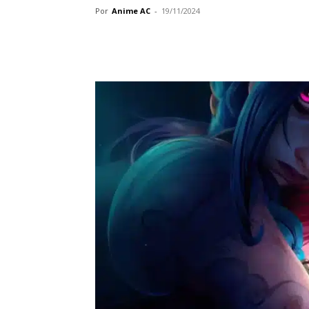
Por
Anime AC
-
19/11/2024