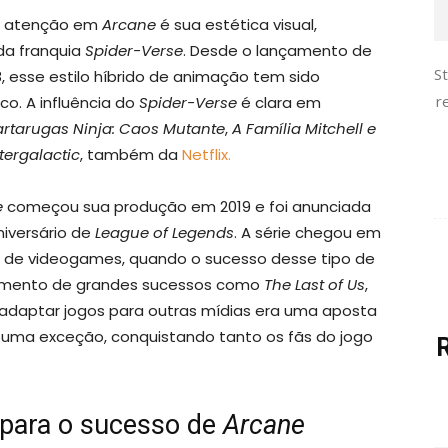
a atenção em
Arcane
é sua estética visual,
da franquia
Spider-Verse
. Desde o lançamento de
S
, esse estilo híbrido de animação tem sido
r
co. A influência do
Spider-Verse
é clara em
artarugas Ninja: Caos Mutante
,
A Família Mitchell e
tergalactic
, também da
Netflix.
e
começou sua produção em 2019 e foi anunciada
iversário de
League of Legends
. A série chegou em
de videogames, quando o sucesso desse tipo de
nçamento de grandes sucessos como
The Last of Us
,
 adaptar jogos para outras mídias era uma aposta
 uma exceção, conquistando tanto os fãs do jogo
 para o sucesso de
Arcane