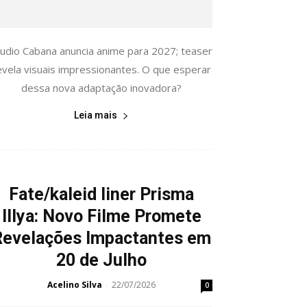
tudio Cabana anuncia anime para 2027; teaser
evela visuais impressionantes. O que esperar
dessa nova adaptação inovadora?
Leia mais
Fate/kaleid liner Prisma
Illya: Novo Filme Promete
Revelações Impactantes em
20 de Julho
Acelino Silva
22/07/2026
-
0