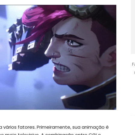
F
a vários fatores. Primeiramente, sua animação é
no meio televisivo. A combinação entre CGI e