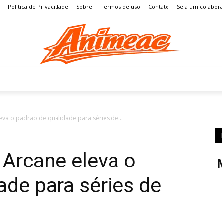
Política de Privacidade
Sobre
Termos de uso
Contato
Seja um colabor
S
MANGÁ
ENTRETENIMENTO
LISTAS
GAMES
va o padrão de qualidade para séries de...
 Arcane eleva o
ade para séries de