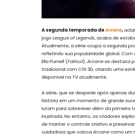
A segunda temporada de
Arcane
,
aclam
jogo
League of Legends
, acaba de estab
Atualmente, a série ocupa a segunda pos
refletindo sua popularidade global. Com v
Ella Purnell (
Fallout
),
Arcane
se destaca po
tradicional com CGI 3D, criando uma esté
disponível na TV atualmente.
A série, que se despede após apenas du
história em um momento de grande suce
lutam para sobreviver além da primeira t
inusitada. No entanto, os criadores expl
de manter o controle criativo e preserva
cuidadosa que coloca
Arcane
como um no