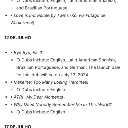
○ Dubs include: English, Latin American Spanish,
and Brazilian Portuguese
• Love Is Indivisible by Twins
(
Koi wa Futago de
Warikirenai
)
12 DE JULHO
• Bye Bye, Earth
○ Dubs include: English, Latin American Spanish,
Brazilian Portuguese, and German. The launch date
for this dub will be on July 13, 2024.
• Makeine: Too Many Losing Heroines!
○ Dubs include: English
• ATRI -My Dear Moments-
• Why Does Nobody Remember Me in This World?
○ Dubs include: English
17 DE JULHO