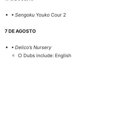
• Sengoku Youko
Cour 2
7 DE AGOSTO
• Delico’s Nursery
○ Dubs include: English