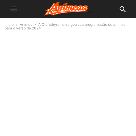
Início
Animes
A Crunchyroll divulgou sua programação de animes
para o verão de 2024