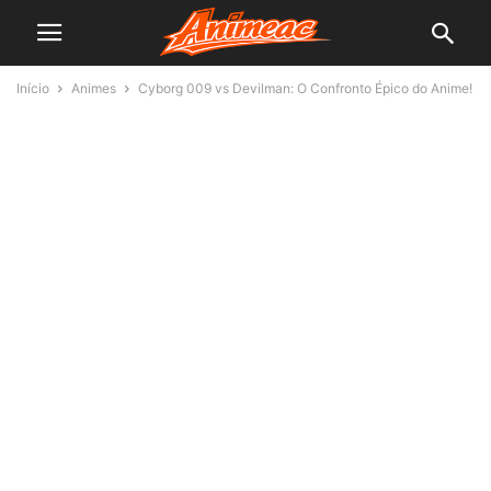
Início
Animes
Cyborg 009 vs Devilman: O Confronto Épico do Anime!