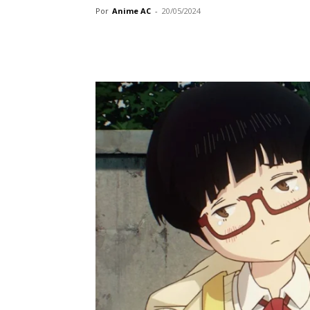
Por
Anime AC
-
20/05/2024