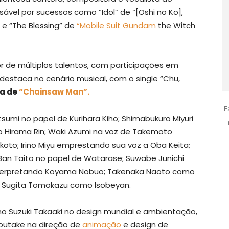
ável por sucessos como “Idol” de “[Oshi no Ko],
” e “The Blessing” de
“Mobile Suit Gundam
the Witch
or de múltiplos talentos, com participações em
destaca no cenário musical, com o single “Chu,
a de
“Chainsaw Man”.
F
tsumi no papel de Kurihara Kiho; Shimabukuro Miyuri
o Hirama Rin; Waki Azumi na voz de Takemoto
oto; Irino Miyu emprestando sua voz a Oba Keita;
 Ban Taito no papel de Watarase; Suwabe Junichi
interpretando Koyama Nobuo; Takenaka Naoto como
 e Sugita Tomokazu como Isobeyan.
mo Suzuki Takaaki no design mundial e ambientação,
obutake na direção de
animação
e design de