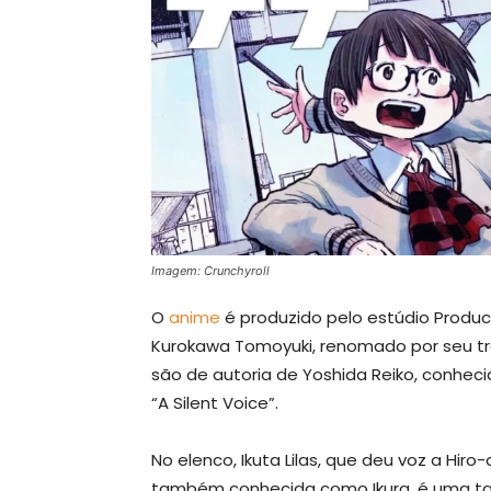
Imagem: Crunchyroll
O
anime
é produzido pelo estúdio Product
Kurokawa Tomoyuki, renomado por seu tr
são de autoria de Yoshida Reiko, conhecida
“A Silent Voice”.
No elenco, Ikuta Lilas, que deu voz a Hir
também conhecida como Ikura, é uma tal