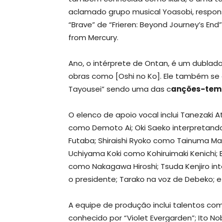
aclamado grupo musical Yoasobi, respons
“Brave” de “Frieren: Beyond Journey’s End
from Mercury.
Ano, o intérprete de Ontan, é um dublad
obras como [Oshi no Ko]. Ele também se 
Tayousei” sendo uma das c
anções-tem
O elenco de apoio vocal inclui Tanezaki A
como Demoto Ai; Oki Saeko interpretand
Futaba; Shiraishi Ryoko como Tainuma Mak
Uchiyama Koki como Kohiruimaki Kenichi;
como Nakagawa Hiroshi; Tsuda Kenjiro 
o presidente; Tarako na voz de Debeko;
A equipe de produção inclui talentos co
conhecido por “Violet Evergarden”; Ito N