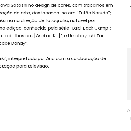
zawa Satoshi no design de cores, com trabalhos em
direção de arte, destacando-se em “Tufão Noruda”;
akuma na direção de fotografia, notável por
i na edição, conhecido pela série “Laid-Back Camp”;
 trabalhos em [Oshi no Ko]”; e Umebayashi Taro
pace Dandy”.
eiiki”, interpretada por Ano com a colaboração de
ptação para televisão.
A