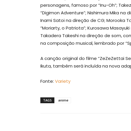
personagens, famoso por “Inu-Oh”; Take
“Digimon Adventure”; Nishimura Mika na 
Inami Satoi na direção de CG; Morooka T
“Moriarty, o Patriota”; Kurosawa Masayuk
Takadera Takeshi na direção de som, com
na composição musical, lembrado por “S
A canção original do filme “ZeZeZettai S
Ikuta, também será incluída na nova ada
Fonte:
Variety
TAGS
anime