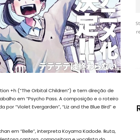
S
r
ion +h (“The Orbital Children”) e tem direção de
abalho em “Psycho Pass. A composição e o roteiro
 por “Violet Evergarden”, “Liz and the Blue Bird” e
o-chan em “Belle”, interpreta Koyama Kadode. Ikuta,
entosa cantora, compositora e vocalista do