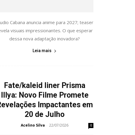
tudio Cabana anuncia anime para 2027; teaser
evela visuais impressionantes. O que esperar
dessa nova adaptação inovadora?
Leia mais
Fate/kaleid liner Prisma
Illya: Novo Filme Promete
Revelações Impactantes em
20 de Julho
Acelino Silva
22/07/2026
-
0