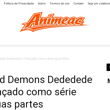
Política de Privacidade
Sobre
Termos de uso
Contato
Seja um colabor
S
MANGÁ
ENTRETENIMENTO
LISTAS
GAMES
 Destruction’ é lançado como série após filme...
ad Demons Dededede
ançado como série
uas partes