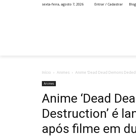
Blog
sexta-feira, agosto 7, 2026
Entrar / Cadastrar
HOME
ANIME
Início
Animes
Anime ‘Dead Dead Demons Dededede
Animes
Anime ‘Dead De
Destruction’ é l
após filme em d