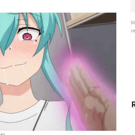
S
r
VE]