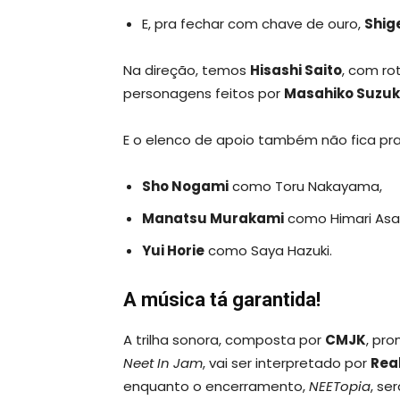
E, pra fechar com chave de ouro,
Shig
Na direção, temos
Hisashi Saito
, com ro
personagens feitos por
Masahiko Suzuk
E o elenco de apoio também não fica pra
Sho Nogami
como Toru Nakayama,
Manatsu Murakami
como Himari Asa
Yui Horie
como Saya Hazuki.
A música tá garantida!
A trilha sonora, composta por
CMJK
, pr
Neet In Jam
, vai ser interpretado por
Rea
enquanto o encerramento,
NEETopia
, se