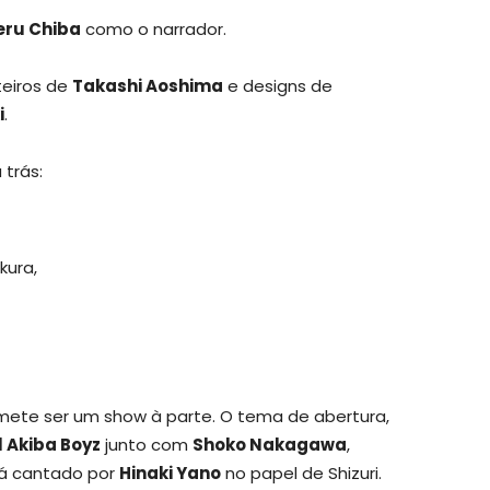
eru Chiba
como o narrador.
teiros de
Takashi Aoshima
e designs de
i
.
 trás:
kura,
omete ser um show à parte. O tema de abertura,
l Akiba Boyz
junto com
Shoko Nakagawa
,
rá cantado por
Hinaki Yano
no papel de Shizuri.