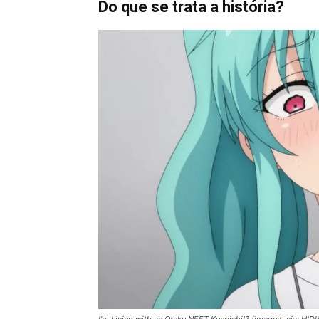
Do que se trata a história?
I’m Living with an Otaku NEET Kunoichi!? [imagem via: HIDI