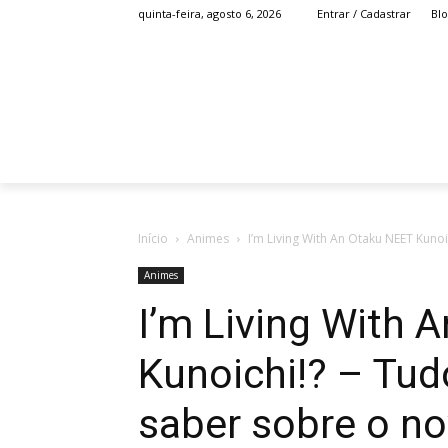
Bl
quinta-feira, agosto 6, 2026
Entrar / Cadastrar
HOME
ANIME
Início
Animes
I’m Living With An Otaku NEET Kunoi
Animes
I’m Living With 
Kunoichi!? – Tud
saber sobre o n