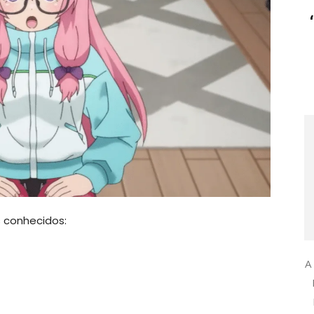
 conhecidos:
A