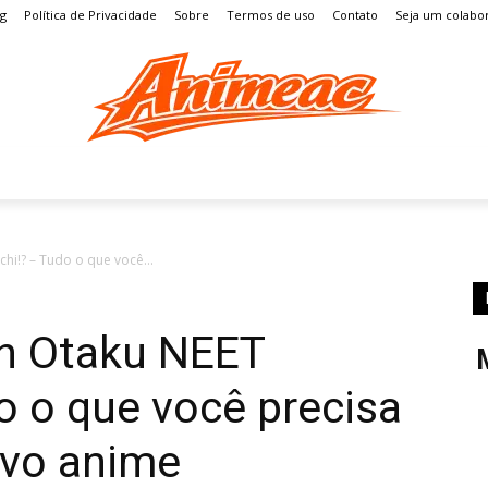
og
Política de Privacidade
Sobre
Termos de uso
Contato
Seja um colabo
S
MANGÁ
ENTRETENIMENTO
LISTAS
GAMES
chi!? – Tudo o que você...
An Otaku NEET
o o que você precisa
ovo anime