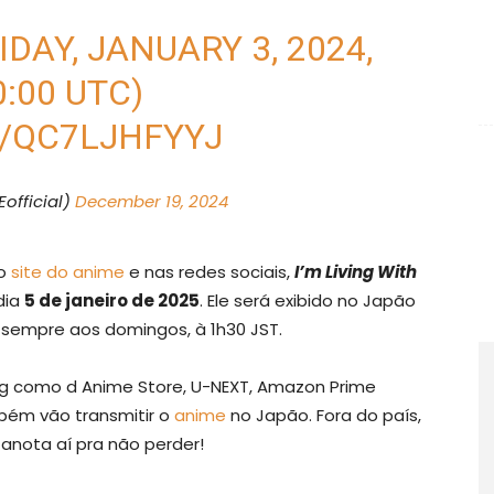
DAY, JANUARY 3, 2024,
0:00 UTC)
/QC7LJHFYYJ
official)
December 19, 2024
no
site do anime
e nas redes sociais,
I’m Living With
dia
5 de janeiro de 2025
. Ele será exibido no Japão
, sempre aos domingos, à 1h30 JST.
ng como d Anime Store, U-NEXT, Amazon Prime
bém vão transmitir o
anime
no Japão. Fora do país,
 anota aí pra não perder!