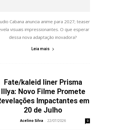
tudio Cabana anuncia anime para 2027; teaser
evela visuais impressionantes. O que esperar
dessa nova adaptação inovadora?
Leia mais
Fate/kaleid liner Prisma
Illya: Novo Filme Promete
Revelações Impactantes em
20 de Julho
Acelino Silva
22/07/2026
-
0