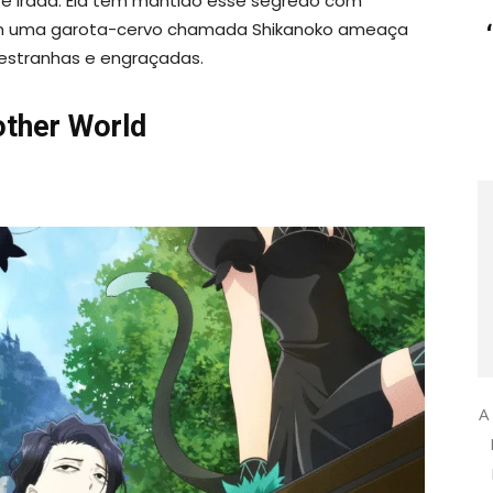
e irada. Ela tem mantido esse segredo com
om uma garota-cervo chamada Shikanoko ameaça
 estranhas e engraçadas.
other World
A