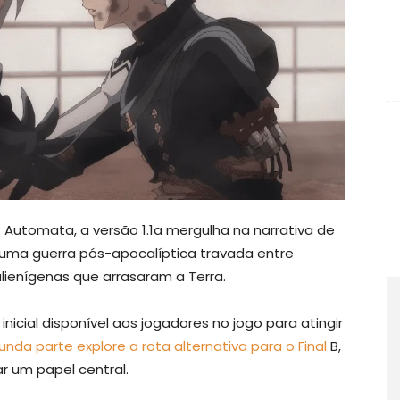
Automata, a versão 1.1a mergulha na narrativa de
 uma guerra pós-apocalíptica travada entre
lienígenas que arrasaram a Terra.
icial disponível aos jogadores no jogo para atingir
nda parte explore a rota alternativa para o Final
B,
 um papel central.