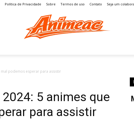
Política de Privacidade
Sobre
Termos de uso
Contato
Seja um colabor
S
MANGÁ
ENTRETENIMENTO
LISTAS
GAMES
 mal podemos esperar para assistir
 2024: 5 animes que
rar para assistir