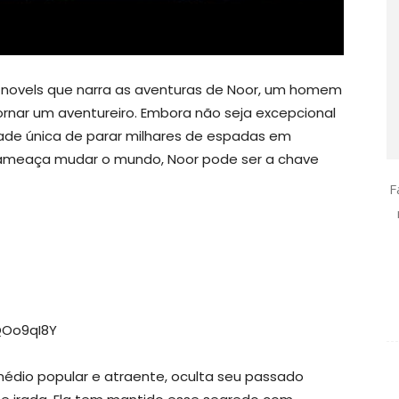
t novels que narra as aventuras de Noor, um homem
rnar um aventureiro. Embora não seja excepcional
dade única de parar milhares de espadas em
 ameaça mudar o mundo, Noor pode ser a chave
F
QOo9qI8Y
édio popular e atraente, oculta seu passado