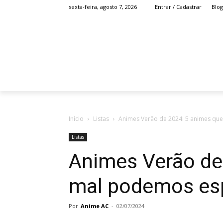
Blog
sexta-feira, agosto 7, 2026
Entrar / Cadastrar
HOME
ANIME
Início
Listas
Animes Verão de 2024: 5 animes que
Listas
Animes Verão de
mal podemos espe
Por
Anime AC
-
02/07/2024