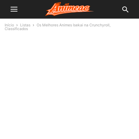
Início
Listas
Os Melhores Animes Isekai na Crunchyroll,
Classificados