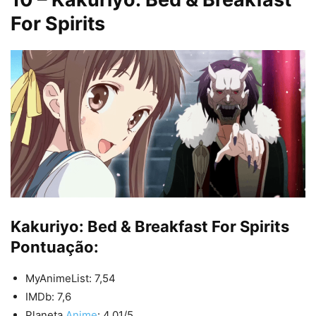
For Spirits
Kakuriyo: Bed & Breakfast For Spirits
Pontuação:
MyAnimeList: 7,54
IMDb: 7,6
Planeta
Anime
: 4.01/5