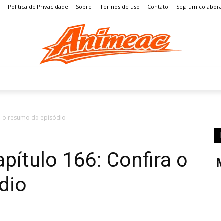
Política de Privacidade
Sobre
Termos de uso
Contato
Seja um colabor
S
MANGÁ
ENTRETENIMENTO
LISTAS
GAMES
a o resumo do episódio
ítulo 166: Confira o
dio