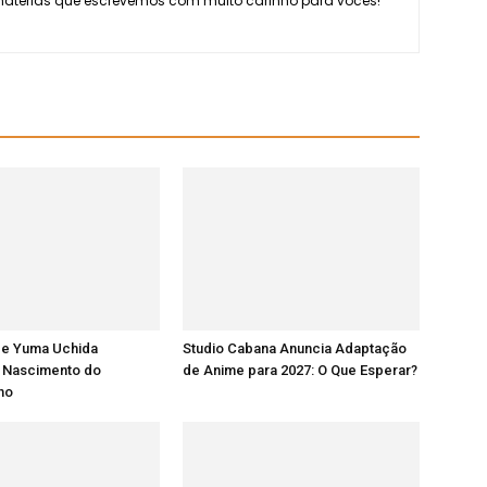
 matérias que escrevemos com muito carinho para vocês!
 e Yuma Uchida
Studio Cabana Anuncia Adaptação
 Nascimento do
de Anime para 2027: O Que Esperar?
lho