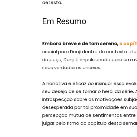
detesta.
Em Resumo
Embora breve e de tom sereno,
o capí
crucial para Denji dentro do contexto at
do poço, Denji é impulsionado para um 
seus verdadeiros anseios.
A narrativa é eficaz ao insinuar essa ev
seu desejo de se tornar o herói da série. 
introspecção sobre as motivações subja
desesperada por tal proximidade em sua 
percepção mútua de sentimentos entre e
julgar pelo ritmo do capítulo desta sema