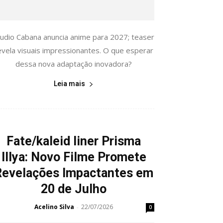
tudio Cabana anuncia anime para 2027; teaser
evela visuais impressionantes. O que esperar
dessa nova adaptação inovadora?
Leia mais
Fate/kaleid liner Prisma
Illya: Novo Filme Promete
Revelações Impactantes em
20 de Julho
Acelino Silva
22/07/2026
-
0