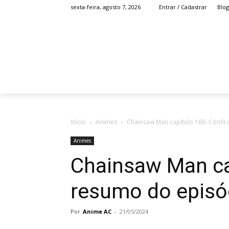
Blog
sexta-feira, agosto 7, 2026
Entrar / Cadastrar
HOME
ANIME
Início
Animes
Chainsaw Man capítulo 166: Confir
Animes
Chainsaw Man cap
resumo do episó
Por
Anime AC
-
21/05/2024