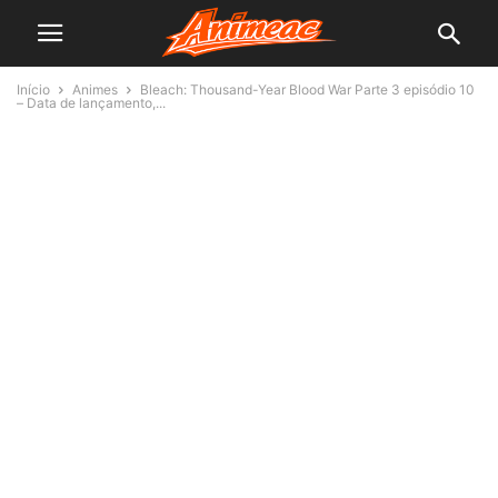
Início
Animes
Bleach: Thousand-Year Blood War Parte 3 episódio 10
– Data de lançamento,...