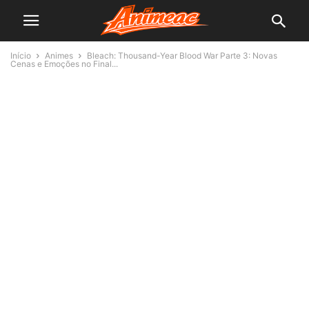
Início
Animes
Bleach: Thousand-Year Blood War Parte 3: Novas
Cenas e Emoções no Final...