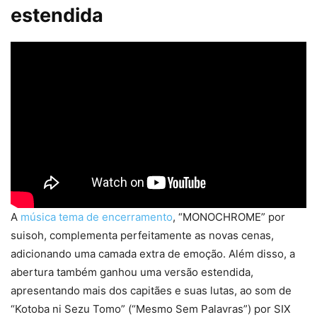
estendida
A
música tema de encerramento
, “MONOCHROME” por
suisoh, complementa perfeitamente as novas cenas,
adicionando uma camada extra de emoção. Além disso, a
abertura também ganhou uma versão estendida,
apresentando mais dos capitães e suas lutas, ao som de
“Kotoba ni Sezu Tomo” (“Mesmo Sem Palavras”) por SIX