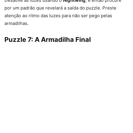
Desative as luzes usando o
Nightwing
, e então procure
por um padrão que revelará a saída do puzzle. Preste
atenção ao ritmo das luzes para não ser pego pelas
armadilhas.
Puzzle 7: A Armadilha Final