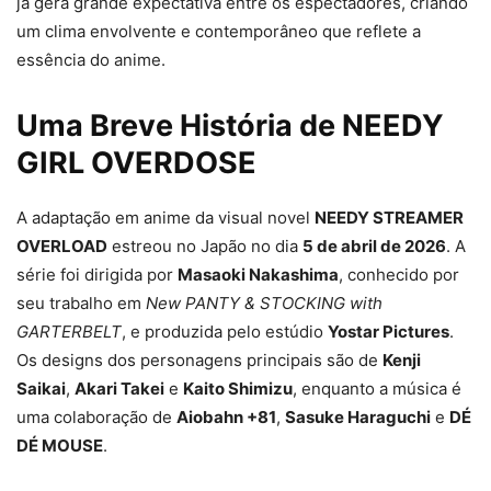
já gera grande expectativa entre os espectadores, criando
um clima envolvente e contemporâneo que reflete a
essência do anime.
Uma Breve História de NEEDY
GIRL OVERDOSE
A adaptação em anime da visual novel
NEEDY STREAMER
OVERLOAD
estreou no Japão no dia
5 de abril de 2026
. A
série foi dirigida por
Masaoki Nakashima
, conhecido por
seu trabalho em
New PANTY & STOCKING with
GARTERBELT
, e produzida pelo estúdio
Yostar Pictures
.
Os designs dos personagens principais são de
Kenji
Saikai
,
Akari Takei
e
Kaito Shimizu
, enquanto a música é
uma colaboração de
Aiobahn +81
,
Sasuke Haraguchi
e
DÉ
DÉ MOUSE
.