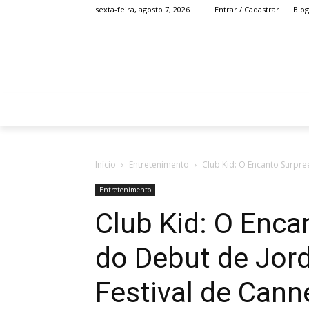
Blog
sexta-feira, agosto 7, 2026
Entrar / Cadastrar
HOME
ANIME
Início
Entretenimento
Club Kid: O Encanto Surpre
Entretenimento
Club Kid: O Enc
do Debut de Jor
Festival de Cann