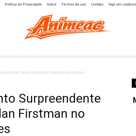
Política de Privacidade
Sobre
Termos de uso
Contato
Seja um colabor
S
MANGÁ
ENTRETENIMENTO
LISTAS
GAMES
endente do Debut de Jordan Firstman no Festival...
anto Surpreendente
dan Firstman no
es