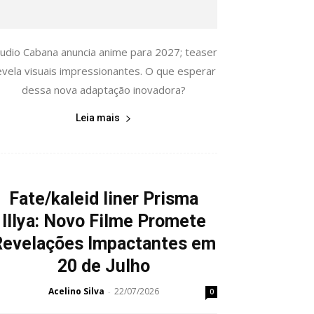
tudio Cabana anuncia anime para 2027; teaser
evela visuais impressionantes. O que esperar
dessa nova adaptação inovadora?
Leia mais
Fate/kaleid liner Prisma
Illya: Novo Filme Promete
Revelações Impactantes em
20 de Julho
Acelino Silva
22/07/2026
-
0